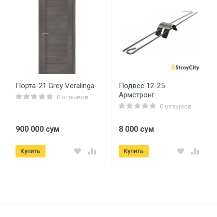
Бренд
KZTO
Страна производитель
Россия
Порта-21 Grey Veralinga
Подвес 12-25
Армстронг
Размеры
0 отзывов
0 отзывов
Длина
900 000 сум
8 000 сум
7 см.
Купить
Купить
Ширина
80 см.
Высота
180 см.