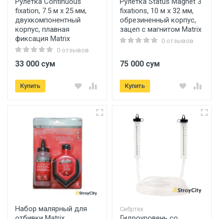
Рулетка Continuous
Рулетка Status Magnet 3
fixation, 7.5 м х 25 мм,
fixations, 10 м х 32 мм,
двухкомпонентный
обрезиненный корпус,
корпус, плавная
зацеп с магнитом Matrix
фиксация Matrix
0 отзывов
0 отзывов
33 000 сум
75 000 сум
Купить
Купить
Набор малярный для
Сибртех
отбивки Matrix
Гидроуровень со