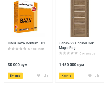
ID-1335
Бренд
Palisad
Страна производитель
Россия
Клей Baza Ventum 503
Легно-22 Original Oak
Magic Fog
Размеры
0 отзывов
0 отзывов
Длина
30 000 сум
1 450 000 сум
240 см.
Купить
Купить
Ширина
120 см.
Высота
30 см.