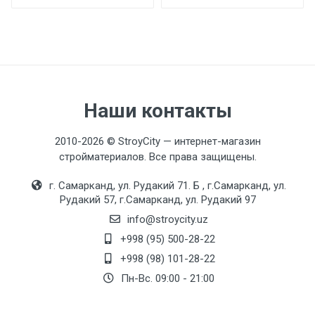
Аэратор
F72-5 M24 - наружная резьба
Гибкая подводка
М10*1-Г1/2 (45см)
Наши контакты
Керамический картридж
F55-1 (25mm)
2010-2026 © StroyCity — интернет-магазин
стройматериалов. Все права защищены.
Коллекция
г. Самарканд, ул. Рудакий 71. Б , г.Самарканд, ул.
H57
Рудакий 57, г.Самарканд, ул. Рудакий 97
Тип крепления
info@stroycity.uz
F34901-4 (гайка)
+998 (95) 500-28-22
+998 (98) 101-28-22
Цвет
Пн-Вс. 09:00 - 21:00
Черный/хром