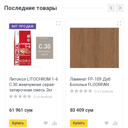
Последние товары
Основные
Артикул
ХИТ ПРОДАЖ
F1057-2
Бренд
Frap
Страна производитель
Россия
Литокол LITOCHROM 1-6
Ламинат FP-109 Дуб
C.30 жемчужная серая-
Болонья FLOORPAN
Дополнительная информация
затирочная смесь 2кг
0 отзывов
0 отзывов
Материал
Латунь
61 961 сум
83 409 сум
Купить
Купить
Технические характеристики