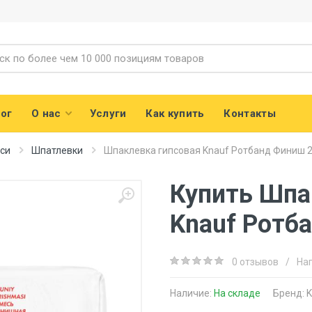
ог
О нас
Услуги
Как купить
Контакты
еси
Шпатлевки
Шпаклевка гипсовая Knauf Ротбанд Финиш 2
Купить Шпа
Knauf Ротб
0 отзывов
/
На
Наличие:
На складе
Бренд:
K