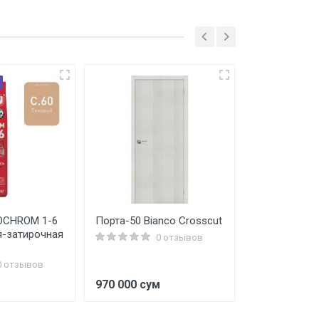
OCHROM 1-6
Порта-50 Bianco Crosscut
Аквапанель 
я-затирочная
цементная п
0 отзывов
Лайт 1200х9
0 отзывов
970 000 сум
187 000 су