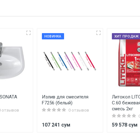
НОВИНКА
ХИТ ПРОДАЖ
 SONATA
Излив для смесителя
Литокол LIT
F7256 (белый)
C.60 бежева
смесь 2кг
0 отзывов
0 отзывов
м
107 241 сум
59 578 сум