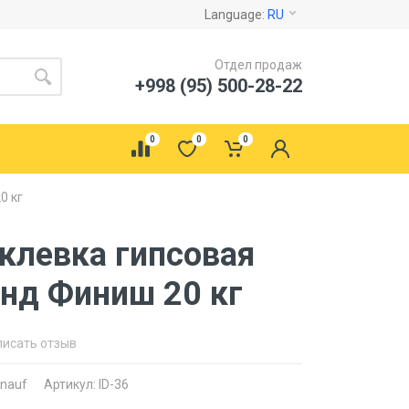
Language:
RU
Отдел продаж
+998 (95) 500-28-22
0
0
0
0 кг
клевка гипсовая
анд Финиш 20 кг
писать отзыв
nauf
Артикул: ID-36