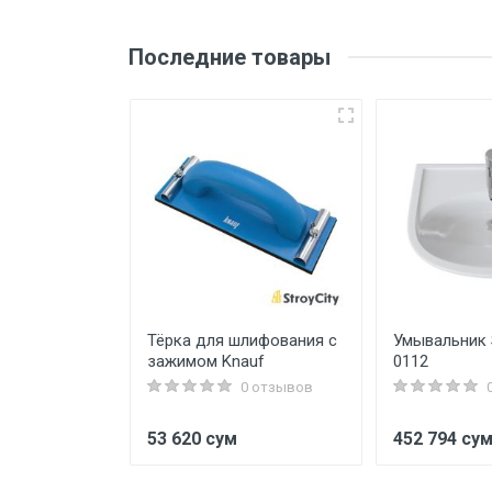
Последние товары
entum 503
Тёрка для шлифования с
Умывальник
зажимом Knauf
0112
0 отзывов
0 отзывов
53 620 сум
452 794 су