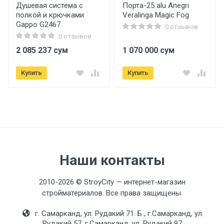
Душевая система c
Порта-25 alu Anegri
полкой и крючками
Veralinga Magic Fog
Размеры
Gappo G2467
0 отзывов
0 отзывов
Длина
2 085 237 сум
1 070 000 сум
1200 мм.
Купить
Купить
Ширина
100 мм.
Высота
300 мм.
Вес
17 кг.
Наши контакты
2010-2026 © StroyCity — интернет-магазин
Дополнительная информация
стройматериалов. Все права защищены.
Максимальная температура
г. Самарканд, ул. Рудакий 71. Б , г.Самарканд, ул.
120 °C
Рудакий 57, г.Самарканд, ул. Рудакий 97