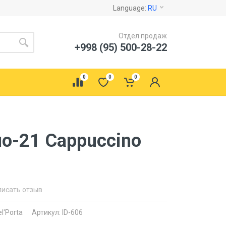
Language:
RU
Отдел продаж
+998 (95) 500-28-22
0
0
0
но-21 Cappuccino
писать отзыв
el'Porta
Артикул: ID-606