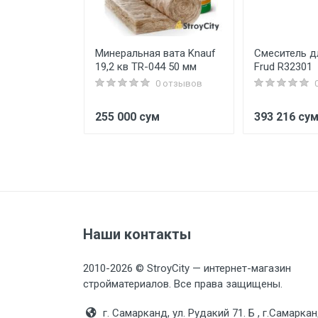
2 Армстронг
Минеральная вата Knauf
Смеситель д
19,2 кв TR-044 50 мм
Frud R32301
0 отзывов
0 отзывов
255 000 сум
393 216 су
Наши контакты
2010-2026 © StroyCity — интернет-магазин
стройматериалов. Все права защищены.
г. Самарканд, ул. Рудакий 71. Б , г.Самаркан