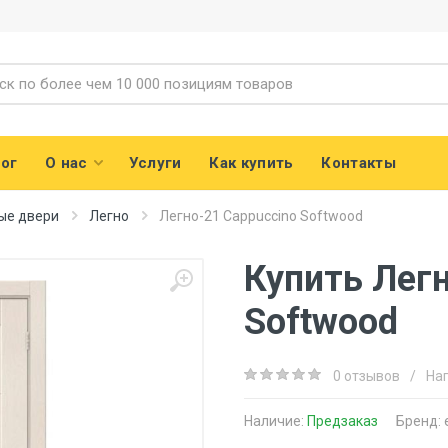
ог
О нас
Услуги
Как купить
Контакты
ые двери
Легно
Легно-21 Cappuccino Softwood
Купить Лег
Softwood
0 отзывов
/
На
Наличие:
Предзаказ
Бренд: