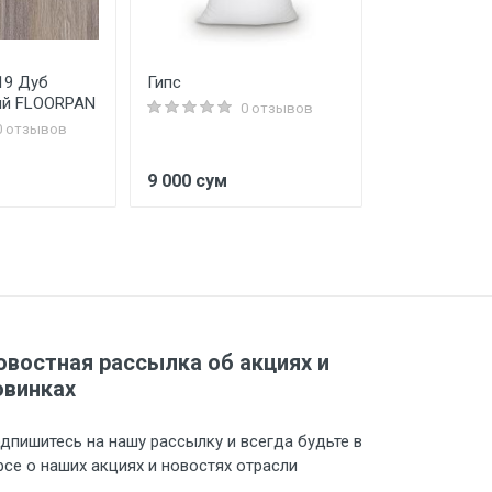
19 Дуб
Гипс
Ванночка дл
ый FLOORPAN
0 отзывов
0 отзывов
9 000 сум
10 000 сум
овостная рассылка об акциях и
овинках
дпишитесь на нашу рассылку и всегда будьте в
рсе о наших акциях и новостях отрасли