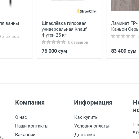
ля ванны
Шпаклёвка гипсовая
Ламинат FP-
универсальная Knauf
Каньон Сер
Фуген 25 кг
0 отзывов
0 отзывов
м
76 000 сум
83 409 сум
Компания
Информация
Н
н
О нас
Как купить
По
Наши контакты
Условия оплаты
ку
Вакансии
Доставка
д,