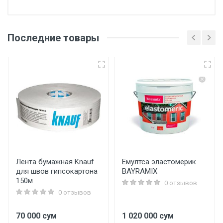
Последние товары
Основные
Артикул
f4399-4
Бренд
Frap
Страна производитель
Россия
Лента бумажная Knauf
Емултса эластомерик
для швов гипсокартона
BAYRAMIX
Дополнительная информация
150м
0 отзывов
0 отзывов
Материал
Латунь
70 000 сум
1 020 000 сум