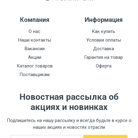
Переходник для системы питьевой воды
Компания
Информация
F34304
О нас
Как купить
Тип крепления
Наши контакты
Условия оплаты
F34901-4 (гайка)
Вакансии
Доставка
Цвет
Акции
Гарантия на товар
Бронза
Каталог товаров
Оферта
Поставщикам
Новостная рассылка об
акциях и новинках
Подпишитесь на нашу рассылку и всегда будьте в курсе о
наших акциях и новостях отрасли