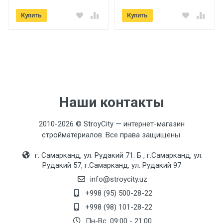
Купить
Купить
Технические характеристики
Аэратор
F72-1-4 M24 - наружная резьба
Аэратор для фильтрованной воды
F72-4-4 M18 - наружная резьба
Наши контакты
Гибкая подводка
М10*1-Г1/2 (45см)
2010-2026 © StroyCity — интернет-магазин
стройматериалов. Все права защищены.
Керамический картридж
г. Самарканд, ул. Рудакий 71. Б , г.Самарканд, ул.
F51 (35mm)
Рудакий 57, г.Самарканд, ул. Рудакий 97
Коллекция
info@stroycity.uz
H899
+998 (95) 500-28-22
+998 (98) 101-28-22
Переключатель
Пн-Вс. 09:00 - 21:00
F52-10 (90º)