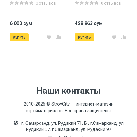
0 отзывов
0 отзывов
Знак качества
Голубой ангел - Продукция компании ЭГГЕР также
отмечена первым и старейшим,а также самым
6 000 сум
428 963 сум
известным знаком экологической
Купить
Купить
Размеры
Длина
1292 мм.
Ширина
Наши контакты
192 мм.
2010-2026 © StroyCity — интернет-магазин
Высота
стройматериалов. Все права защищены.
8 мм.
г. Самарканд, ул. Рудакий 71. Б , г.Самарканд, ул.
Рудакий 57, г.Самарканд, ул. Рудакий 97
Характеристика Ламинатов