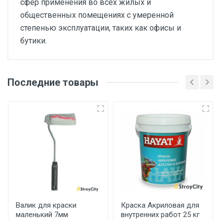
сфер применения во всех жилых и
общественных помещениях с умеренной
степенью эксплуатации, таких как офисы и
бутики.
Последние товары
Основные
Артикул
Epl-134
Бренд
EGGER
Страна производитель
Россия
Гарантия
Валик для краски
Краска Акриловая для
маленький 7мм
внутренних работ 25 кг
20 лет