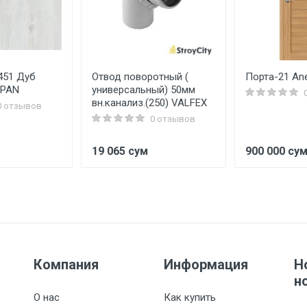
451 Дуб
Отвод поворотный (
Порта-21 Ane
RPAN
универсальный) 50мм
вн.канализ.(250) VALFEX
0 отзывов
0 отзывов
19 065 сум
900 000 су
Компания
Информация
Н
н
О нас
Как купить