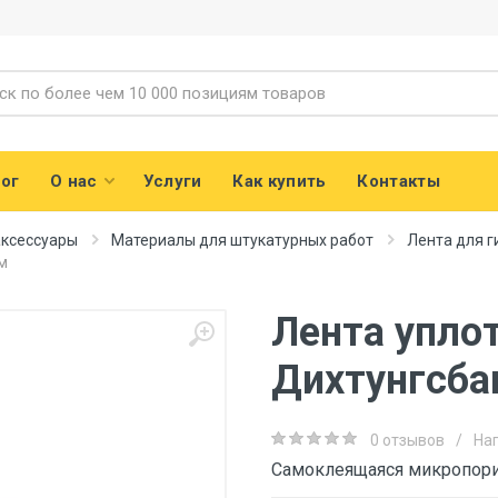
ог
О нас
Услуги
Как купить
Контакты
аксессуары
Материалы для штукатурных работ
Лента для г
м
Лента упло
Дихтунгсба
0 отзывов
/
На
Самоклеящаяся микропорис