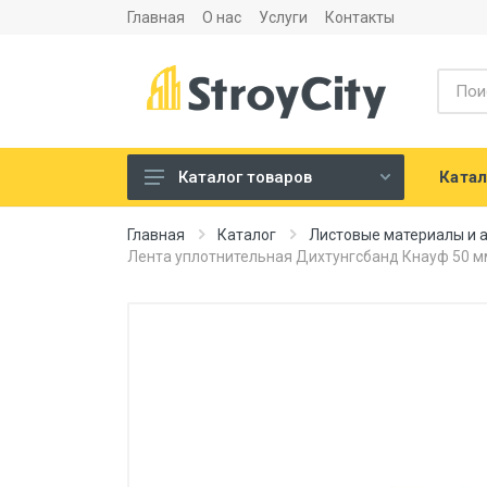
Главная
О нас
Услуги
Контакты
Катал
Каталог товаров
Листовые материалы и
Главная
Каталог
Листовые материалы и 
аксессуары
Лента уплотнительная Дихтунгсбанд Кнауф 50 м
Сухие строительные смеси
Теплоизоляция и
шумоизоляция
Напольные покрытия
Сантехника
Двери