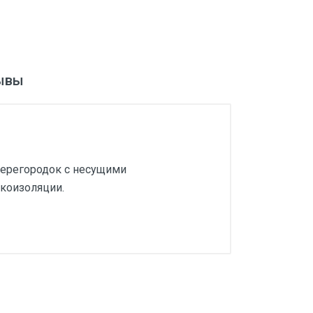
ывы
перегородок с несущими
коизоляции.