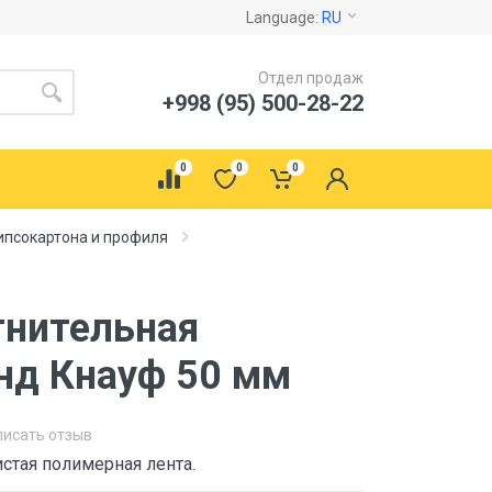
Language:
RU
Отдел продаж
+998 (95) 500-28-22
0
0
0
ипсокартона и профиля
тнительная
нд Кнауф 50 мм
писать отзыв
тая полимерная лента.