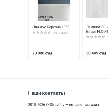
льма
Плинтус Березиа 1068
Ламинат FP-
тальная
Бьерн FLOO
0 отзывов
0 отзывов
70 000 сум
83 409 сум
Наши контакты
2010-2026 © StroyCity — интернет-магазин