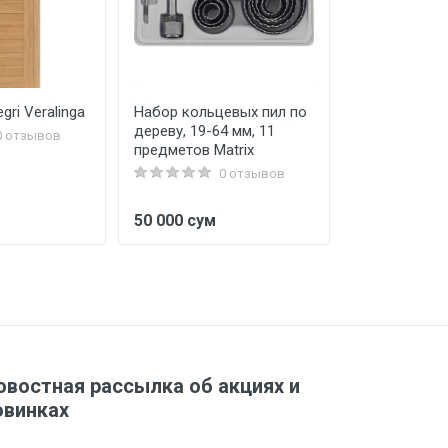
gri Veralinga
Набор кольцевых пил по
Валик для к
дереву, 19-64 мм, 11
20см
0 отзывов
предметов Matrix
0 отзывов
м
50 000 сум
15 000 сум
овостная рассылка об акциях и
овинках