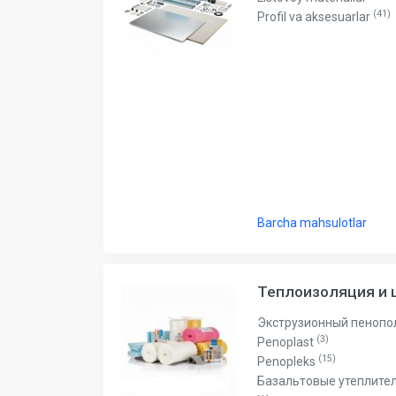
Bo'yoq va lak mahsulotlari
(41)
Profil va aksesuarlar
Pena, Kley, Germetiki
Asboblar
Крепеж
Barcha mahsulotlar
Теплоизоляция и
Экструзионный пенопо
(3)
Penoplast
(15)
Penopleks
Базальтовые утеплите