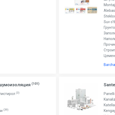
Montaj
Alebas
Steklo
Suv o'
Грунт
Запол
Напол
Прочи
Строи
Цеме
Barcha
(101)
 шумоизоляция
Sant
(3)
листирол
Panelli
Kanali
Katell
(39)
ли
Kengay