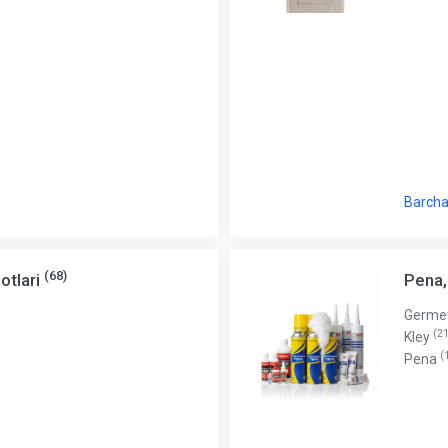
Barcha
(68)
otlari
Pena,
Germe
(21
Kley
(
Pena