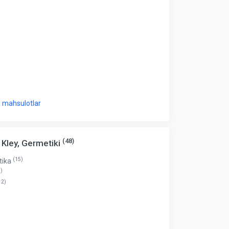
 mahsulotlar
(48)
 Kley, Germetiki
(15)
tika
)
12)