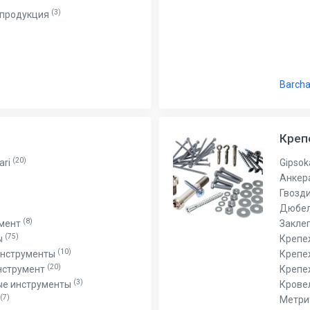
(3)
 продукция
Barcha
Кре
(20)
ari
Gipsok
Анкер
Гвозд
Дюбел
(8)
умент
Закле
(75)
ы
Крепе
(10)
инструменты
Крепе
(20)
нструмент
Крепе
(3)
ые инструменты
Крове
(7)
Метри