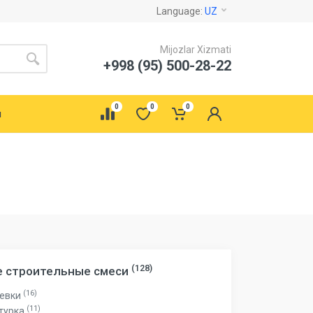
Language:
UZ
Mijozlar Xizmati
+998 (95) 500-28-22
0
0
0
ы
(128)
е строительные смеси
(16)
евки
(11)
турка