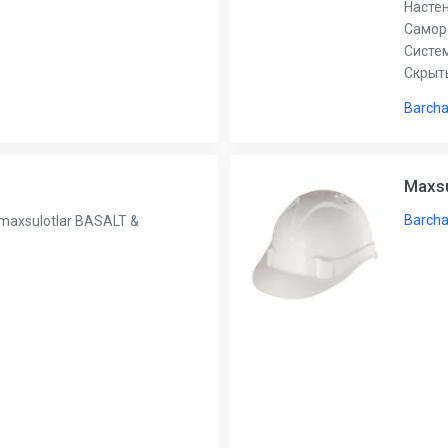
Насте
Самор
Систе
Скрыт
Barcha
Maxs
Barcha
 maxsulotlar BASALT &