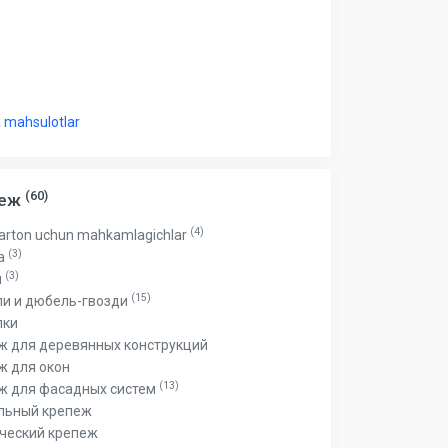
 mahsulotlar
(60)
пеж
(4)
arton uchun mahkamlagichlar
(3)
а
(3)
и
(15)
и и дюбель-гвозди
пки
ж для деревянных конструкций
ж для окон
(13)
ж для фасадных систем
льный крепеж
ческий крепеж