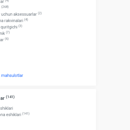
(4)
lar
(268)
r
(2)
r uchun aksessuarlar
(4)
a rakvinalari
(3)
 quritgichi
(7)
nik
(6)
lar
 mahsulotlar
(141)
lar
eshiklari
(141)
ona eshiklari