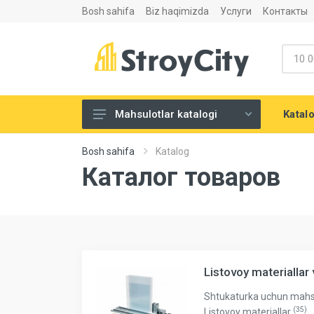
Bosh sahifa
Biz haqimizda
Услуги
Контакты
Katal
Mahsulotlar katalogi
Listovoy materiallar va
Bosh sahifa
Katalog
aksesuarlari
Каталог товаров
Сухие строительные смеси
Теплоизоляция и
шумоизоляция
Santexnika
Напольные покрытия
Listovoy materiallar
Eshiklar
Shtukaturka uchun mahs
(35)
Listovoy materiallar