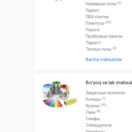
(5)
Наливные полы
Паркет
ПВХ-плитки
(32)
Плинтусы
Пороги
Пробковые панели
Таркетт
(4)
Теплые полы
Barcha mahsulotlar
Bo'yoq va lak mahsul
Защитные пропитки
(1)
Колеры
(45)
Краски
(8)
Лаки
Олифы
Отвердители
Пигменты