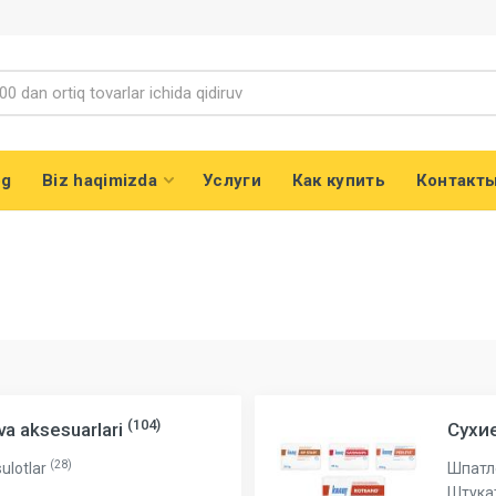
og
Biz haqimizda
Услуги
Как купить
Контакт
(104)
 va aksesuarlari
Сухи
(28)
ulotlar
Шпатл
Штука