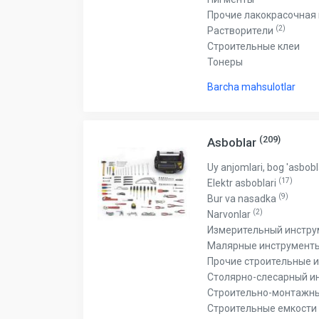
Прочие лакокрасочная
(2)
Растворители
Строительные клеи
Тонеры
Barcha mahsulotlar
(209)
Asboblar
Uy anjomlari, bog 'asbobl
(17)
Elektr asboblari
(9)
Bur va nasadka
(2)
Narvonlar
Измерительный инстр
Малярные инструмент
Прочие строительные 
Столярно-слесарный и
Строительно-монтажн
Строительные емкости