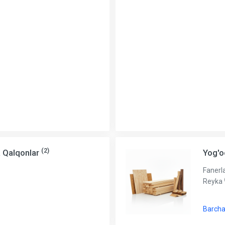
(2)
a Qalqonlar
Yog'o
Fanerl
Reyka
Barcha