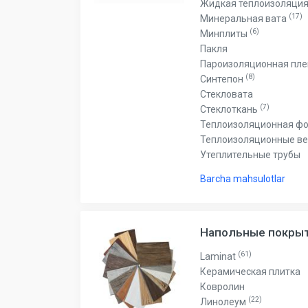
Жидкая теплоизоляци
(17)
Минеральная вата
(6)
Минплиты
Пакля
Пароизоляционная пл
(8)
Синтепон
Стекловата
(7)
Стеклоткань
Теплоизоляционная ф
Теплоизоляционные в
Утеплительные трубы
Barcha mahsulotlar
Напольные покры
(61)
Laminat
Керамическая плитка
Ковролин
(22)
Линолеум