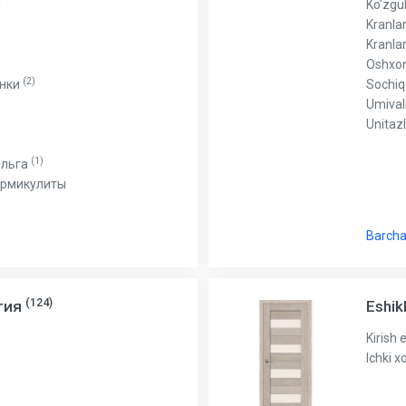
я
Ko'zgu
Kranla
Kranla
Oshxon
(2)
енки
Sochiq
Umival
Unitaz
(1)
ольга
ермикулиты
Barcha
(124)
тия
Eshik
Kirish 
Ichki x