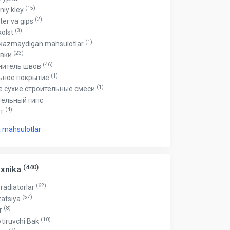
(15)
niy kley
(2)
ter va gips
(3)
xolst
(1)
tkazmaydigan mahsulotlar
(23)
овки
(46)
нитель швов
(1)
ьное покрытие
(1)
е сухие строительные смеси
тельный гипс
(4)
нт
 mahsulotlar
(440)
exnika
(62)
 radiatorlar
(57)
zatsiya
(8)
ar
(10)
tiruvchi Bak