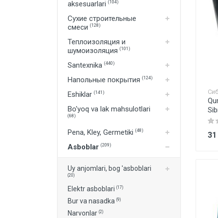
aksesuarlari
(104)
Bo'yoq va lak mahsulotlari
Сухие строительные
Pena, Kley, Germetiki
смеси
(128)
Asboblar
Теплоизоляция и
шумоизоляция
(101)
Крепеж
Santexnika
(440)
Напольные покрытия
(124)
Сиб
Eshiklar
(141)
Qur
Bo'yoq va lak mahsulotlari
Sib
(68)
Pena, Kley, Germetiki
(48)
31
Asboblar
(209)
Uy anjomlari, bog 'asboblari
(20)
(17)
Elektr asboblari
(9)
Bur va nasadka
(2)
Narvonlar