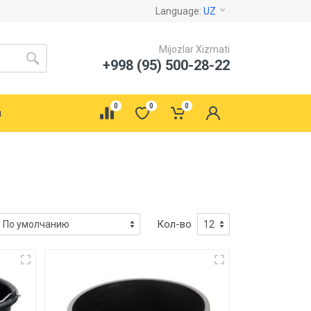
Language:
UZ
Mijozlar Xizmati
+998 (95) 500-28-22
0
0
0
ы
Кол-во