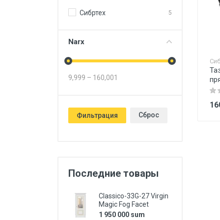
Сибртех
5
Narx
Сиб
Та
9,999
–
160,001
пр
16
Сброс
Фильтрация
Последние товары
Classico-33G-27 Virgin
Magic Fog Facet
1 950 000 sum