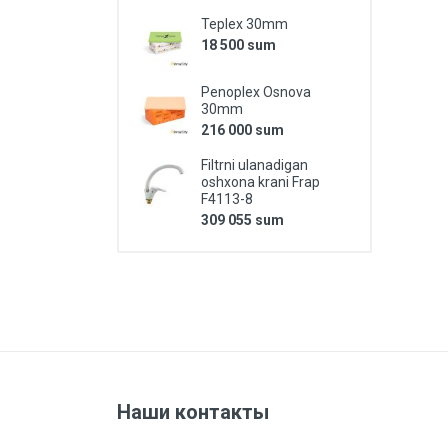
Teplex 30mm
18 500 sum
Penoplex Osnova
30mm
216 000 sum
Filtrni ulanadigan
oshxona krani Frap
F4113-8
309 055 sum
Наши контакты