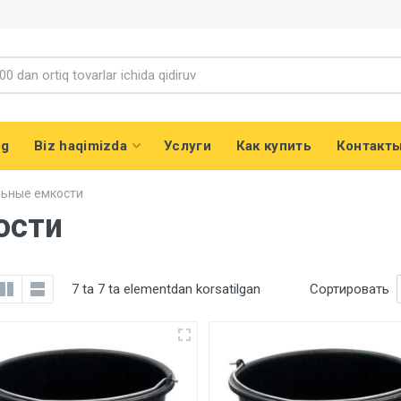
og
Biz haqimizda
Услуги
Как купить
Контакт
льные емкости
ости
7 ta 7 ta elementdan korsatilgan
Сортировать