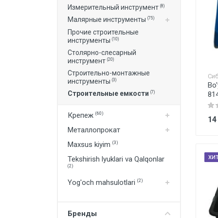
(8)
Измерительный инструмент
(75)
Малярные инструменты
Прочие строительные
(10)
инструменты
Столярно-слесарный
(20)
инструмент
Строительно-монтажные
Сиб
(3)
инструменты
Bo
(7)
Строительные емкости
81
Крепеж
(60)
14
Металлопрокат
Maxsus kiyim
(3)
ХИ
Tekshirish lyuklari va Qalqonlar
(2)
Yog'och mahsulotlari
(2)
Бренды