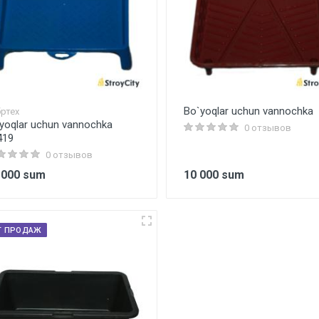
Bo`yoqlar uchun vannochka
ртех
'yoqlar uchun vannochka
0 отзывов
419
0 отзывов
 000 sum
10 000 sum
Т ПРОДАЖ