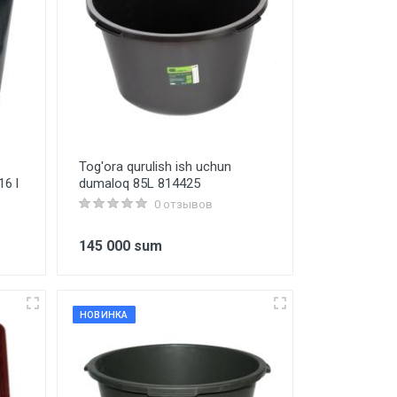
Tog'ora qurulish ish uchun
16 l
dumaloq 85L 814425
0 отзывов
145 000 sum
НОВИНКА