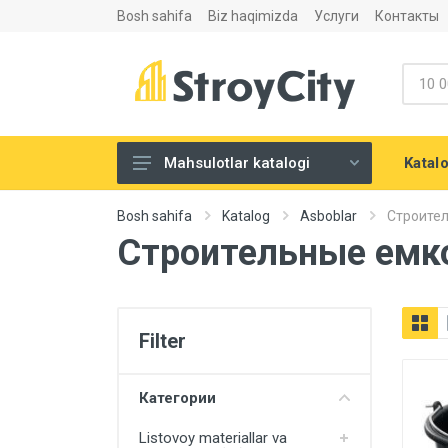
Bosh sahifa
Biz haqimizda
Услуги
Контакты
Katal
Mahsulotlar katalogi
Listovoy materiallar va
Bosh sahifa
Katalog
Asboblar
Строите
aksesuarlari
Строительные емк
Сухие строительные смеси
Теплоизоляция и
шумоизоляция
Filter
Santexnika
Напольные покрытия
Категории
Eshiklar
Listovoy materiallar va