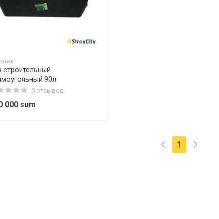
ртех
з строительный
ямоугольный 90л
0 отзывов
0 000 sum
(текущая)
1