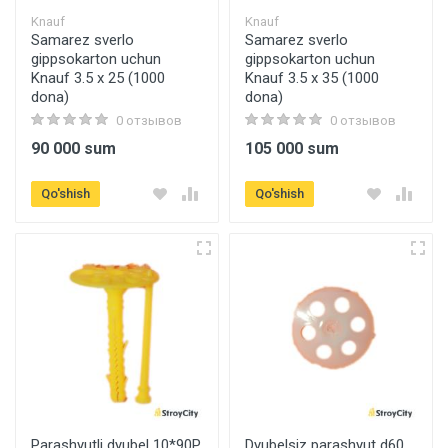
Knauf
Knauf
Samarez sverlo
Samarez sverlo
gippsokarton uchun
gippsokarton uchun
Knauf 3.5 x 25 (1000
Knauf 3.5 x 35 (1000
dona)
dona)
0 отзывов
0 отзывов
90 000 sum
105 000 sum
Qo'shish
Qo'shish
Parashyutli dyubel 10*90P
Dyubelsiz parashyut d60