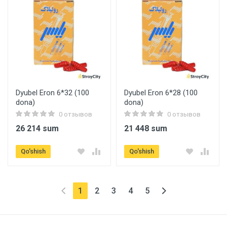
Dyubel Eron 6*32 (100
Dyubel Eron 6*28 (100
dona)
dona)
0 отзывов
0 отзывов
26 214 sum
21 448 sum
Qo'shish
Qo'shish
(текущая)
1
2
3
4
5