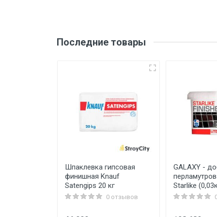
Последние товары
 100 Cemix
Шпаклевка гипсовая
GALAXY - до
финишная Knauf
перламутров
Satengips 20 кг
Starlike (0,03к
0 отзывов
0 отзывов