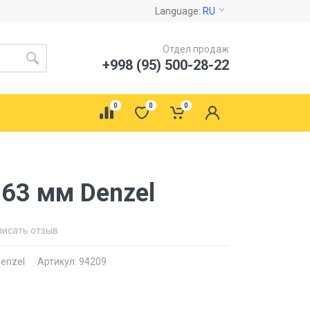
Language:
RU
Отдел продаж
+998 (95) 500-28-22
0
0
0
63 мм Denzel
писать отзыв
enzel
Артикул: 94209