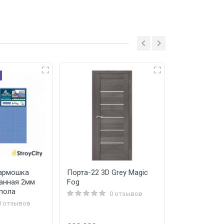
армошка
Порта-22 3D Grey Magic
Труба BASE 
анная 2мм
Fog
раструбом L=
 пола
вн.канализ.т
0 отзывов
(50) VALFEX
0 отзывов