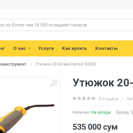
ог
О нас
Услуги
Как купить
Контакты
роинструмент
Утюжок 20-63 мм Denzel 94209
Утюжок 20-
0 отзывов
/
На
Наличие:
На складе
Бренд:
D
535 000 сум