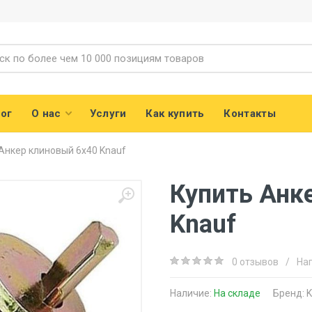
ог
О нас
Услуги
Как купить
Контакты
Анкер клиновый 6х40 Knauf
Купить Анк
Knauf
0 отзывов
/
На
Наличие:
На складе
Бренд:
K