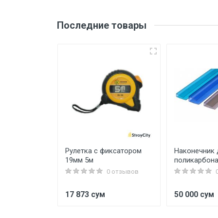
Последние товары
пеция 400мм
Рулетка с фиксатором
Наконечник 
19мм 5м
поликарбона
0 отзывов
0 отзывов
17 873 сум
50 000 сум