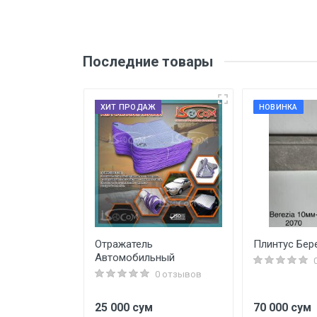
Последние товары
ХИТ ПРОДАЖ
НОВИНКА
Отражатель
Плинтус Бер
ся 50 мм х
Автомобильный
0 отзывов
0 отзывов
25 000 сум
70 000 сум