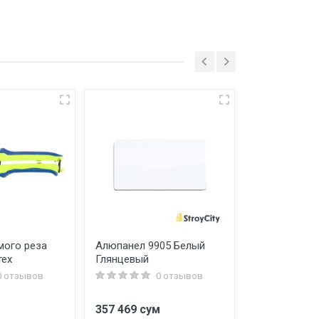
мого реза
Алюпанел 9905 Белый
Порта-25 alu
тех
Глянцевый
Veralinga Ma
0 отзывов
0 отзывов
357 469 сум
1 070 000 с