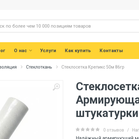
ог
О нас
Услуги
Как купить
Контакты
золяция
Стеклоткань
Стеклосетка Крепикс 50м 86гр
Стеклосетка
Армирующая
штукатурки
0 отзывов
/
На
Надёжный армирующий мат