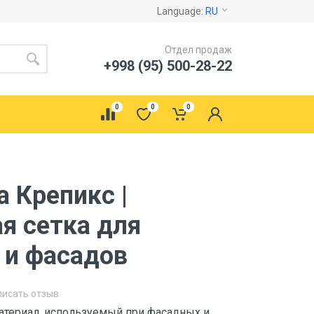
Language:
RU
Отдел продаж
+998 (95) 500-28-22
0
0
0
 Крепикс |
 сетка для
 и фасадов
писать отзыв
ериал, используемый при фасадных и