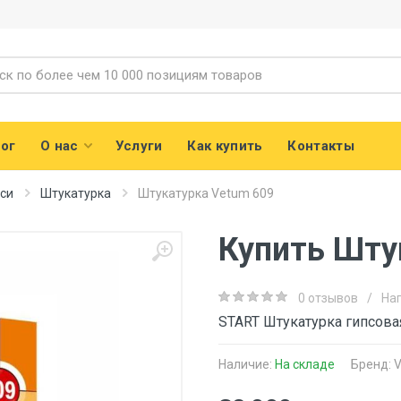
ог
О нас
Услуги
Как купить
Контакты
еси
Штукатурка
Штукатурка Vetum 609
Купить Шту
0 отзывов
/
На
START Штукатурка гипсова
Наличие:
На складе
Бренд: