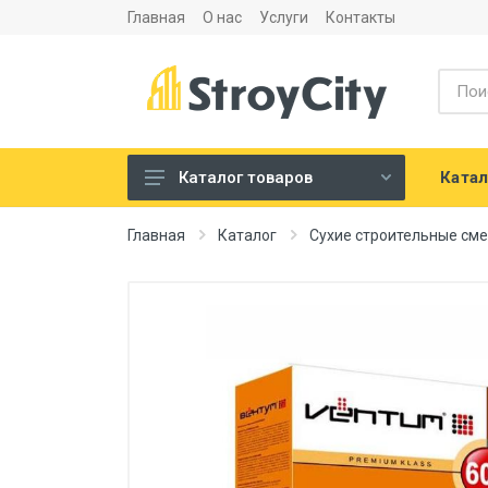
Главная
О нас
Услуги
Контакты
Катал
Каталог товаров
Листовые материалы и
Главная
Каталог
Сухие строительные см
аксессуары
Сухие строительные смеси
Теплоизоляция и
шумоизоляция
Напольные покрытия
Сантехника
Двери