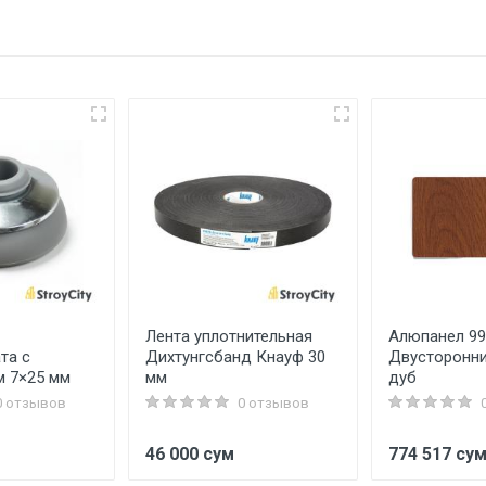
Лента уплотнительная
Алюпанел 9
та с
Дихтунгсбанд Кнауф 30
Двусторонни
м 7×25 мм
мм
дуб
0 отзывов
0 отзывов
46 000 сум
774 517 су