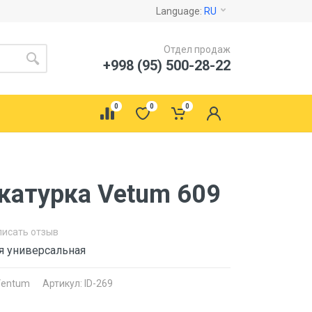
Language:
RU
Отдел продаж
+998 (95) 500-28-22
0
0
0
катурка Vetum 609
писать отзыв
я универсальная
Ventum
Артикул: ID-269