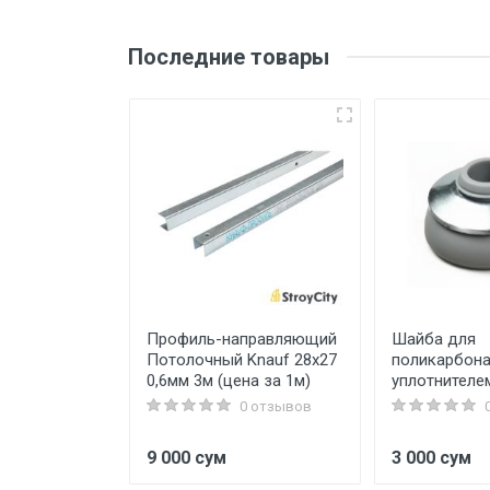
Последние товары
вый 6х40
Профиль-направляющий
Шайба для
Потолочный Knauf 28х27
поликарбона
0,6мм 3м (цена за 1м)
уплотнителе
0 отзывов
0 отзывов
9 000 сум
3 000 сум