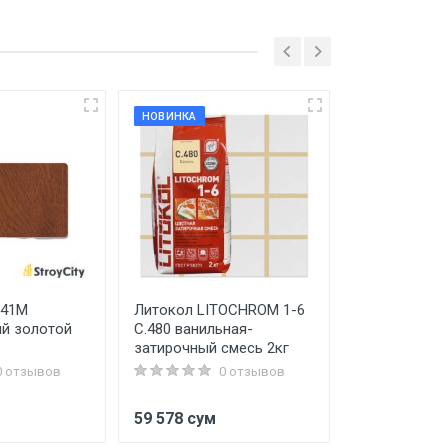
НОВИНКА
941М
Литокол LITOCHROM 1-6
Краска Эмал
й золотой
C.480 ванильная-
Hayat 3кг
затирочный смесь 2кг
0 отзывов
0 отзывов
м
59 578 сум
95 325 сум