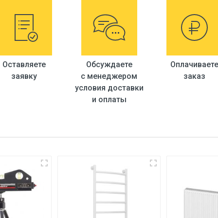
Россия
я
Силумин
Оставляете
Обсуждаете
Оплачивает
заявку
с менеджером
заказ
условия доставки
и оплаты
F33 (2 режима)
М10*1-Г1/2 (45см)
F7310
H19
F34901-3 (гайка)
Хром