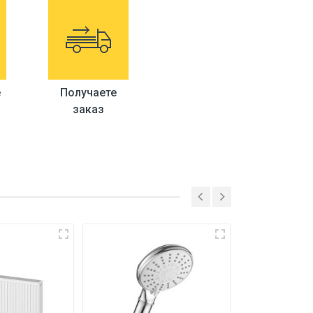
е
Получаете
заказ