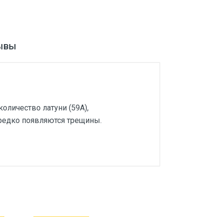
ывы
оличество латуни (59А),
 редко появляются трещины.