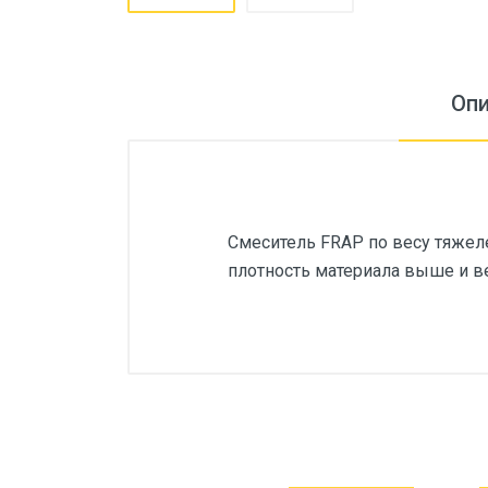
Оп
Cмеситель FRAP по весу тяжеле
плотность материала выше и ве
Основные
Артикул
Бренд