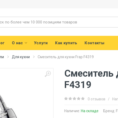
ог
О нас
Услуги
Как купить
Контакты
ли
Для кухни
Смеситель для кухни Frap F4319
Смеситель д
F4319
0 отзывов
/
На
Наличие:
На складе
Бренд:
F