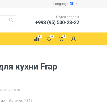
Language:
RU
Отдел продаж
+998 (95) 500-28-22
0
0
0
ля кухни Frap
писать отзыв
rap
Артикул: f4319