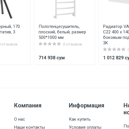
ерный, 170
Полотенцесушитель,
Радиатор VA
татив, 3
плоский, белый, размер
C22 400 х 14
500*1000 мм
боковым по
3K
0 отзывов
0 отзывов
м
714 938 сум
1 012 829 с
Компания
Информация
Н
н
О нас
Как купить
По
Наши контакты
Условия оплаты