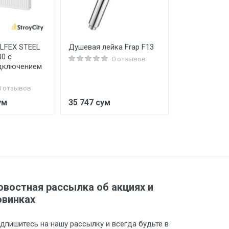
LFEX STEEL
Душевая лейка Frap F13
Дюбель пар
00 с
0 отзывов
дключением
0 отзывов
ум
35 747 сум
1 200 сум
овостная рассылка об акциях и
овинках
дпишитесь на нашу рассылку и всегда будьте в