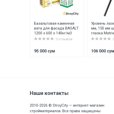
, 3/16"x6",
Базальтовая каменная
Уровень лаз
zel
вата для фасада BASALT
мм, 150 мм ш
1200 х 600 х 140кг/м3
глазка Matrix
0 отзывов
0 отзывов
95 000 сум
106 000 су
Наши контакты
2010-2026 © StroyCity — интернет-магазин
стройматериалов. Все права защищены.