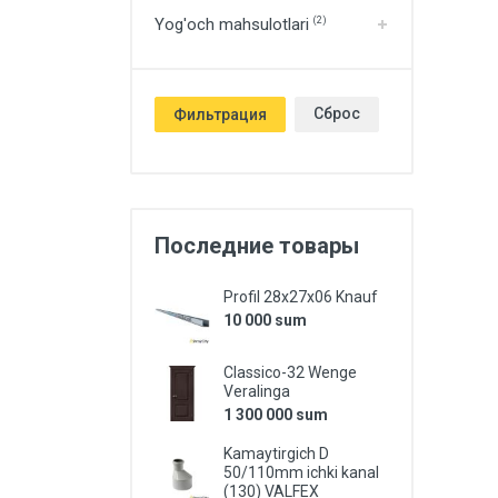
Yog'och mahsulotlari
(2)
Сброс
Фильтрация
Последние товары
Profil 28x27x06 Knauf
10 000 sum
Classico-32 Wenge
Veralinga
1 300 000 sum
Kamaytirgich D
50/110mm ichki kanal
(130) VALFEX