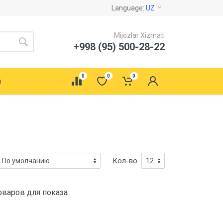
Language:
UZ
Mijozlar Xizmati
+998 (95) 500-28-22
0
0
0
ы
Кол-во
оваров для показа