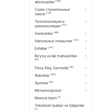
aksesuarlari
(104)
Bo'yoq va lak mahsulotlari
Сухие строительные
Pena, Kley, Germetiki
смеси
(128)
Asboblar
Теплоизоляция и
шумоизоляция
(101)
Крепеж
Santexnika
(440)
Напольные покрытия
(124)
Eshiklar
(141)
Bo'yoq va lak mahsulotlari
(68)
Pena, Kley, Germetiki
(48)
Asboblar
(209)
Крепеж
(60)
Металлопрокат
Maxsus kiyim
(3)
Tekshirish lyuklari va Qalqonlar
(2)