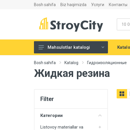
Bosh sahifa
Biz haqimizda
Услуги
Контакты
Katal
Mahsulotlar katalogi
Listovoy materiallar va
Bosh sahifa
Katalog
Гидроизоляционные
aksesuarlari
Жидкая резина
Сухие строительные смеси
Теплоизоляция и
шумоизоляция
Filter
Santexnika
Напольные покрытия
Категории
Eshiklar
Listovoy materiallar va