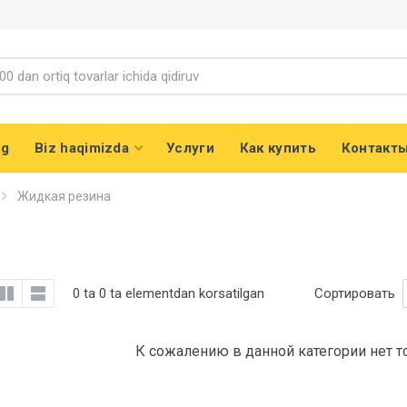
og
Biz haqimizda
Услуги
Как купить
Контакт
Жидкая резина
0 ta 0 ta elementdan korsatilgan
Сортировать
К сожалению в данной категории нет т