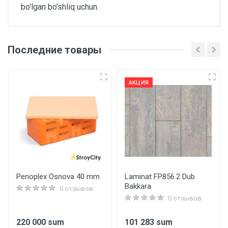
bo'lgan bo'shliq uchun.
Последние товары
Основные
Артикул
АКЦИЯ
Литокол C.00 белая-затирочная смесь 5кг
Бренд
Litokol
Страна производитель
Rossia
Penoplex Osnova 40 mm
Laminat FP856.2 Dub
Bakkara
Размеры
0 отзывов
0 отзывов
Вес
220 000 sum
101 283 sum
5 kg.