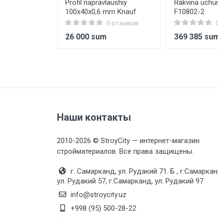
n kran Gappo
Profil napravlaushiy
Rakvina uchun
100x40x0,6 mm Knauf
F10802-2
0 отзывов
0 отзывов
m
26 000 sum
369 385 su
Наши контакты
2010-2026 © StroyCity — интернет-магазин
стройматериалов. Все права защищены.
г. Самарканд, ул. Рудакий 71. Б , г.Самаркан
ул. Рудакий 57, г.Самарканд, ул. Рудакий 97
info@stroycity.uz
+998 (95) 500-28-22