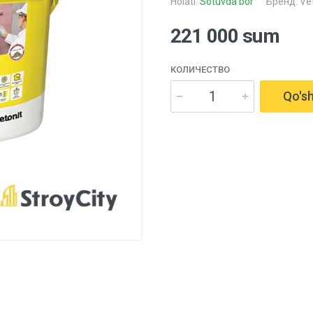
Holati:
Sotuvda bor
Бренд:
Ve
221 000 sum
КОЛИЧЕСТВО
Qo'sh