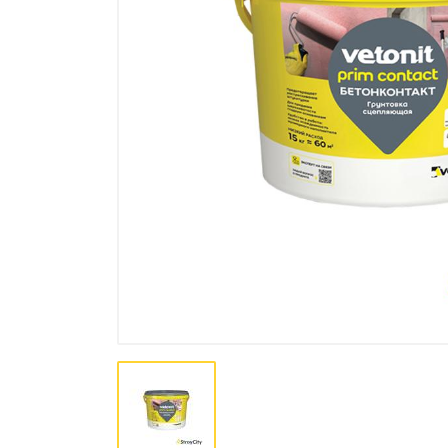
Bo'yoq va lak mahsulotlari
Pena, Kley, Germetiki
Asboblar
Крепеж