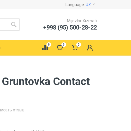
Language:
UZ
Mijozlar Xizmati
+998 (95) 500-28-22
0
0
0
ы
m Gruntovka Contact
писать отзыв