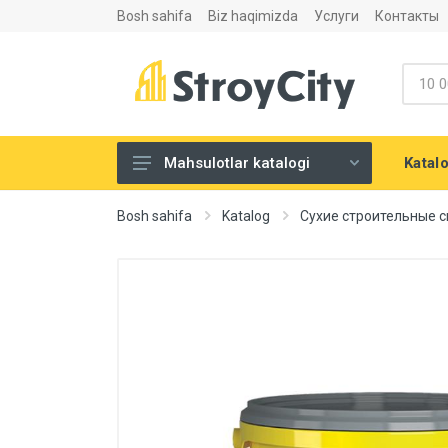
Bosh sahifa
Biz haqimizda
Услуги
Контакты
Katal
Mahsulotlar katalogi
Listovoy materiallar va
Bosh sahifa
Katalog
Сухие строительные 
aksesuarlari
Сухие строительные смеси
Теплоизоляция и
шумоизоляция
Santexnika
Напольные покрытия
Eshiklar