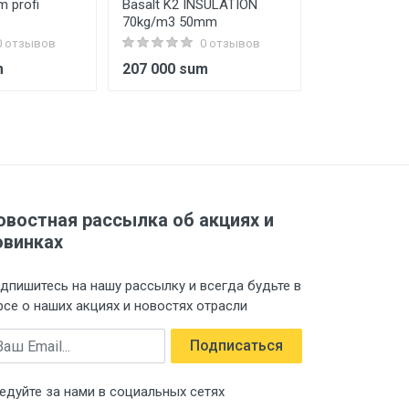
m profi
Basalt K2 INSULATION
Porta-29 Aneg
70kg/m3 50mm
Magic Fog
0 отзывов
0 отзывов
m
207 000 sum
1 070 000 
овостная рассылка об акциях и
овинках
дпишитесь на нашу рассылку и всегда будьте в
рсе о наших акциях и новостях отрасли
ail
Подписаться
едуйте за нами в социальных сетях