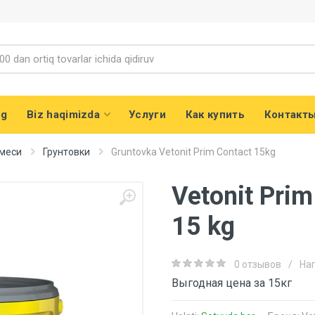
og
Biz haqimizda
Услуги
Как купить
Контакт
смеси
Грунтовки
Gruntovka Vetonit Prim Contact 15kg
Vetonit Pri
15 kg
0 отзывов
/
На
Выгодная цена за 15кг