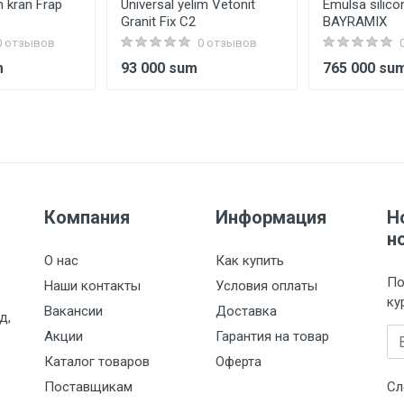
 kran Frap
Universal yelim Vetonit
Emulsa silico
Granit Fix C2
BAYRAMIX
0 отзывов
0 отзывов
m
93 000 sum
765 000 su
Компания
Информация
Н
н
О нас
Как купить
По
Наши контакты
Условия оплаты
ку
Вакансии
Доставка
д,
Em
Акции
Гарантия на товар
Каталог товаров
Оферта
Поставщикам
Сл