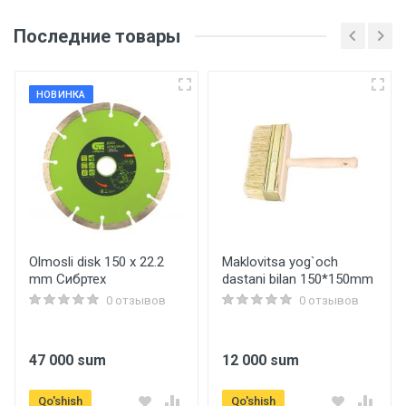
Последние товары
НОВИНКА
Olmosli disk 150 х 22.2
Maklovitsa yog`och
mm Сибртех
dastani bilan 150*150mm
0 отзывов
0 отзывов
47 000 sum
12 000 sum
Qo'shish
Qo'shish