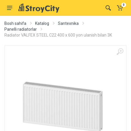
0
Bosh sahifa
Katalog
Santexnika
Panelli radiatorlar
Radiator VALFEX STEEL C22 400 х 600 yon ulanish bilan 3K