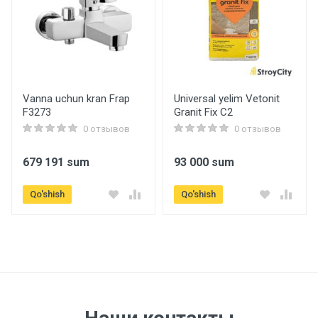
Vanna uchun kran Frap
Universal yelim Vetonit
F3273
Granit Fix C2
0 отзывов
0 отзывов
679 191 sum
93 000 sum
Qo'shish
Qo'shish