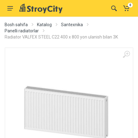
0
Bosh sahifa
Katalog
Santexnika
Panelli radiatorlar
Radiator VALFEX STEEL C22 400 х 800 yon ulanish bilan 3K