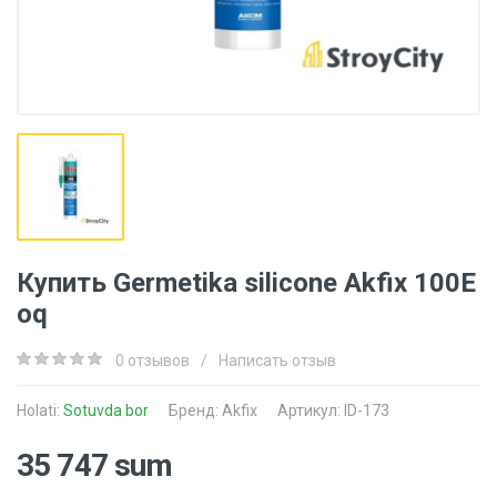
Купить Germetika silicone Akfix 100E
oq
0 отзывов
/
Написать отзыв
Holati:
Sotuvda bor
Бренд:
Akfix
Артикул: ID-173
35 747 sum