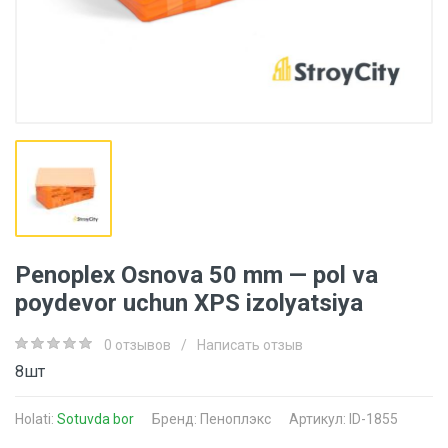
Penoplex Osnova 50 mm — pol va
poydevor uchun XPS izolyatsiya
0 отзывов
/
Написать отзыв
8шт
Holati:
Sotuvda bor
Бренд:
Пеноплэкс
Артикул: ID-1855