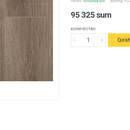
Holati:
Sotuvda bor
Бренд:
FL
95 325 sum
КОЛИЧЕСТВО
Qo'sh