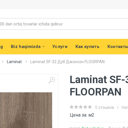
og
Biz haqimizda
Услуги
Как купить
Контакт
Laminat
Laminat SF-32 Дуб Джонсон FLOORPAN
Laminat SF
FLOORPAN
0 отзывов
/
На
Цена за: м2