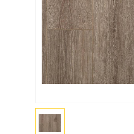
Bo'yoq va lak mahsulotlari
Pena, Kley, Germetiki
Asboblar
Крепеж