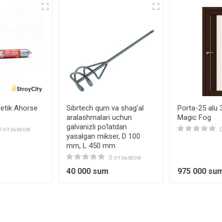
etik Ahorse
Sibrtech qum va shag'al
Porta-25 alu
aralashmalari uchun
Magic Fog
galvanizli po'latdan
0 отзывов
yasalgan mikser, D 100
mm, L 450 mm
0 отзывов
40 000 sum
975 000 su