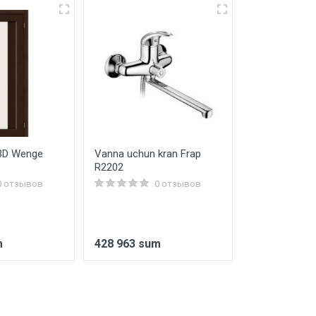
 3D Wenge
Vanna uchun kran Frap
Radiator VAL
R2202
C22 300 х 600
bilan
0 отзывов
0 отзывов
m
428 963 sum
476 626 su