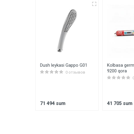
phite Art
Dush leykasi Gappo G01
Kolbasa germ
9200 qora
0 отзывов
0 отзывов
sum
71 494 sum
41 705 sum