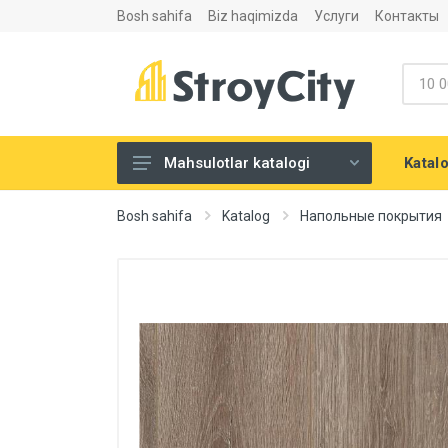
Bosh sahifa
Biz haqimizda
Услуги
Контакты
Katal
Mahsulotlar katalogi
Listovoy materiallar va
Bosh sahifa
Katalog
Напольные покрытия
aksesuarlari
Сухие строительные смеси
Теплоизоляция и
шумоизоляция
Santexnika
Напольные покрытия
Eshiklar