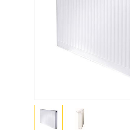
Bo'yoq va lak mahsulotlari
Pena, Kley, Germetiki
Asboblar
Крепеж