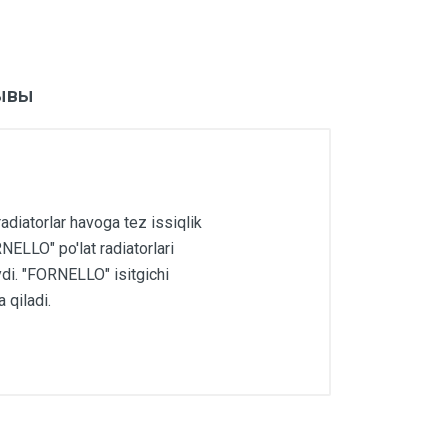
ывы
iatorlar havoga tez issiqlik
NELLO" po'lat radiatorlari
ydi. "FORNELLO" isitgichi
qiladi.