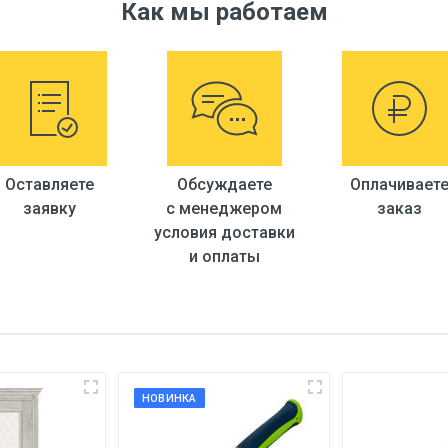
Как мы работаем
fornello
Turkiya
1400 mm.
Оставляете
Обсуждаете
Оплачивает
заявку
с менеджером
заказ
100 mm.
условия доставки
600 mm.
и оплаты
40 kg.
lateral
НОВИНКА
28.6 kv.m.