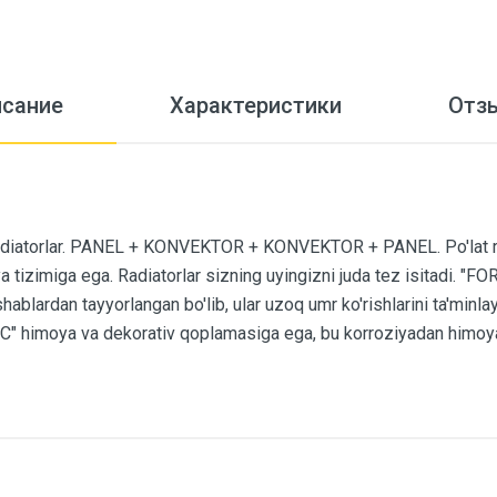
исание
Характеристики
Отз
diatorlar. PANEL + KONVEKTOR + KONVEKTOR + PANEL. Po'lat rad
 tizimiga ega. Radiatorlar sizning uyingizni juda tez isitadi. "FOR
blardan tayyorlangan bo'lib, ular uzoq umr ko'rishlarini ta'minla
" himoya va dekorativ qoplamasiga ega, bu korroziyadan himoya 
ID-477