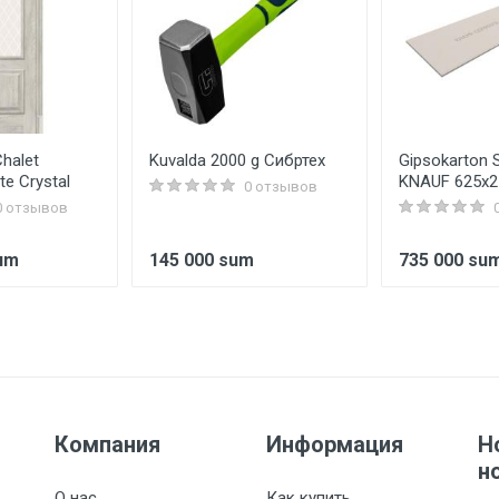
3149 wt
120 °C
10 bar
8,26 L
Chalet
Kuvalda 2000 g Сибртех
Gipsokarton 
22 (ikkita konvektorli ikkita panel)
te Crystal
KNAUF 625x2
0 отзывов
0 отзывов
sum
145 000 sum
735 000 su
Компания
Информация
Н
н
О нас
Как купить