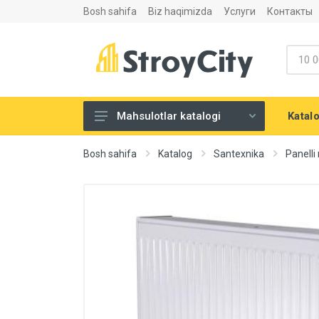
Bosh sahifa
Biz haqimizda
Услуги
Контакты
Katal
Mahsulotlar katalogi
Listovoy materiallar va
Bosh sahifa
Katalog
Santexnika
Panelli 
aksesuarlari
Сухие строительные смеси
Теплоизоляция и
шумоизоляция
Santexnika
Напольные покрытия
Eshiklar