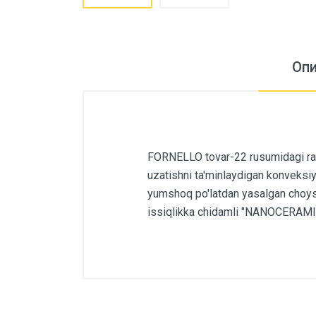
Оп
FORNELLO tovar-22 rusumidagi ra
uzatishni ta'minlaydigan konveksiya
yumshoq po'latdan yasalgan choysha
issiqlikka chidamli "NANOCERAMIC
Основные
Артикул