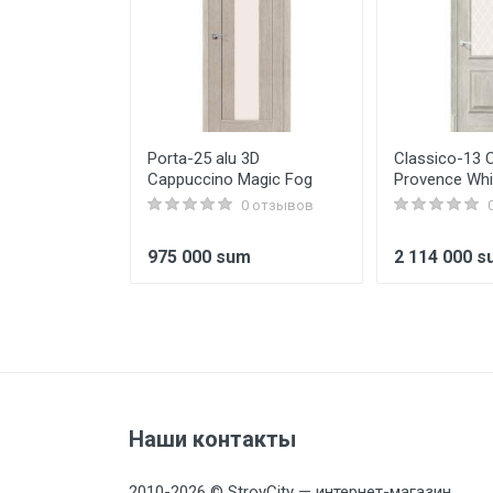
Issiqlik quvvati
Maksimal harorat
Maksimal ish bosimi
Suv hajmi
r, po'lat,
Porta-25 alu 3D
Classico-13 
Turi
 * 800 mm
Cappuccino Magic Fog
Provence Whi
0 отзывов
0 отзывов
m
975 000 sum
2 114 000 
Наши контакты
2010-2026 © StroyCity — интернет-магазин