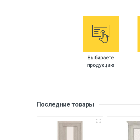
Бренд
Страна производитель
Размеры
Длина
Выбираете
продукцию
Ширина
Высота
Вес
Последние товары
Qo'shimcha ma'lumot
Ulanish
Isitish maydoni