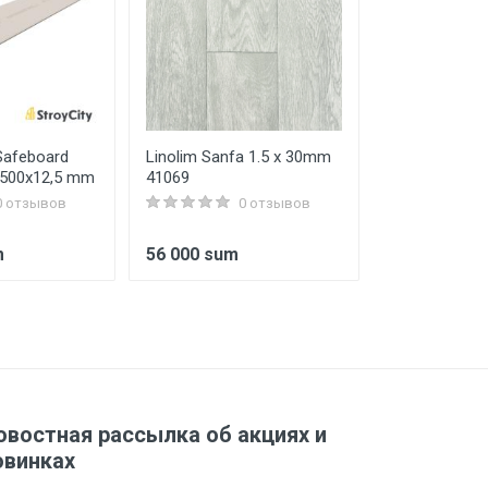
Safeboard
Linolim Sanfa 1.5 x 30mm
Vanna uchun 
500x12,5 mm
41069
F3258
0 отзывов
0 отзывов
m
56 000 sum
774 517 su
овостная рассылка об акциях и
овинках