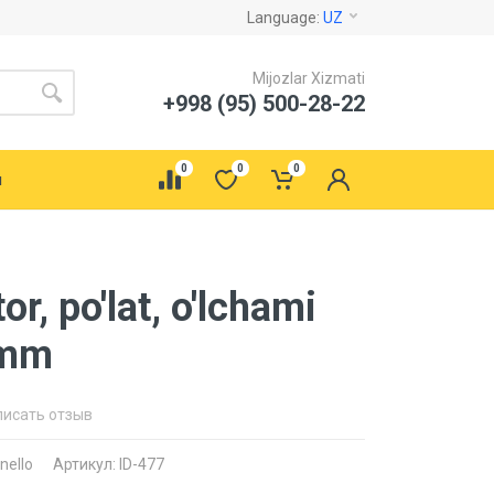
Language:
UZ
Mijozlar Xizmati
+998 (95) 500-28-22
0
0
0
ы
or, po'lat, o'lchami
 mm
писать отзыв
nello
Артикул: ID-477