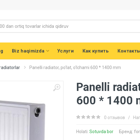
og
Biz haqimizda
Услуги
Как купить
Контакт
radiatorlar
Panelli radiator, po'lat, o'lchami 600 * 1400 mm
Panelli radiat
600 * 1400
0 отзывов
/
На
Holati:
Sotuvda bor
Бренд:
for