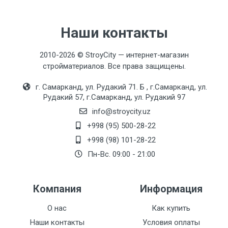
O'rnatish turi
F34901-4 (gayka)
Наши контакты
Rang
2010-2026 © StroyCity — интернет-магазин
Oq/Xrom
стройматериалов. Все права защищены.
Seramika patronlari
г. Самарканд, ул. Рудакий 71. Б , г.Самарканд, ул.
F51 (35mm)
Рудакий 57, г.Самарканд, ул. Рудакий 97
info@stroycity.uz
To'plam
+998 (95) 500-28-22
H34
+998 (98) 101-28-22
Пн-Вс. 09:00 - 21:00
Компания
Информация
О нас
Как купить
Наши контакты
Условия оплаты