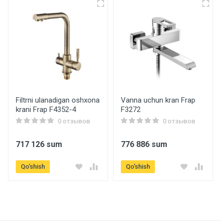
Артикул
f4034
Бренд
Frap
Страна производитель
Hitoy
Filtrni ulanadigan oshxona
Vanna uchun kran Frap
krani Frap F4352-4
F3272
Qo'shimcha ma'lumot
0 отзывов
0 отзывов
Material
717 126 sum
776 886 sum
Latun
Qo'shish
Qo'shish
Texnik xususiyatlari
Moslashuvchan shlang
М10*1-Г1/2 (35см)