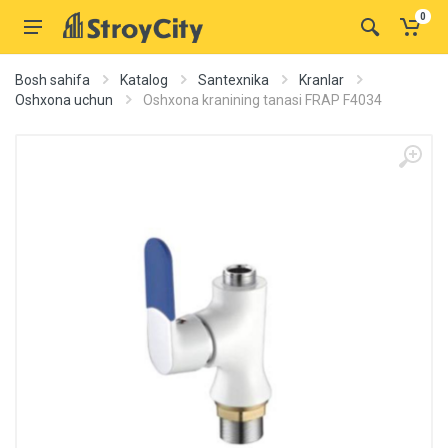
0
Bosh sahifa
Katalog
Santexnika
Kranlar
Oshxona uchun
Oshxona kranining tanasi FRAP F4034