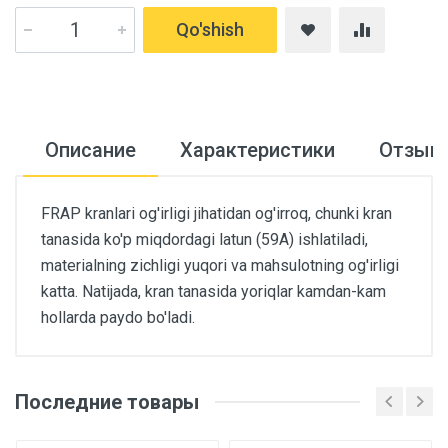
Qo'shish
Описание
Характеристики
Отзыв
FRAP kranlari og'irligi jihatidan og'irroq, chunki kran
tanasida ko'p miqdordagi latun (59A) ishlatiladi,
materialning zichligi yuqori va mahsulotning og'irligi
katta. Natijada, kran tanasida yoriqlar kamdan-kam
hollarda paydo bo'ladi.
Последние товары
Основные