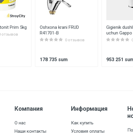
onit Prim 5kg
Oshxona krani FRUD
Gigienik dushl
R41701-B
uchun Gappo
0 отзывов
0 отзывов
178 735 sum
953 251 su
Компания
Информация
Н
н
О нас
Как купить
По
Наши контакты
Условия оплаты