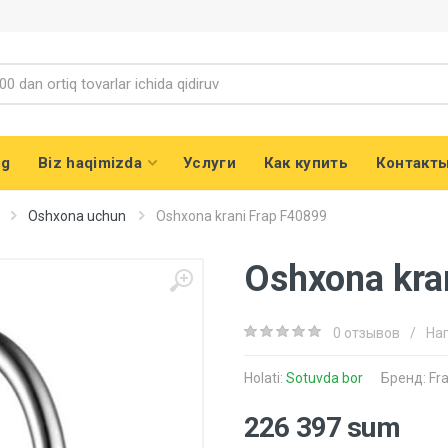
og
Biz haqimizda
Услуги
Как купить
Контакт
Oshxona uchun
Oshxona krani Frap F40899
Oshxona kra
0 отзывов
/
На
Holati:
Sotuvda bor
Бренд:
Fr
226 397 sum