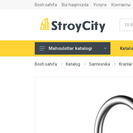
Bosh sahifa
Biz haqimizda
Услуги
Контакты
Katal
Mahsulotlar katalogi
Listovoy materiallar va
Bosh sahifa
Katalog
Santexnika
Kranlar
aksesuarlari
Сухие строительные смеси
Теплоизоляция и
шумоизоляция
Santexnika
Напольные покрытия
Eshiklar