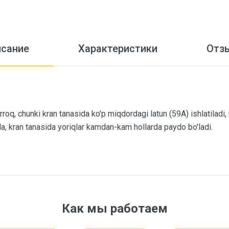
исание
Характеристики
Отз
'irroq, chunki kran tanasida ko'p miqdordagi latun (59A) ishlatiladi,
ada, kran tanasida yoriqlar kamdan-kam hollarda paydo bo'ladi.
f40899
Как мы работаем
Frap