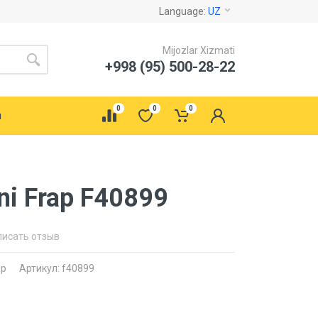
Language:
UZ
Mijozlar Xizmati
+998 (95) 500-28-22
0
0
0
ы
ni Frap F40899
писать отзыв
ap
Артикул: f40899