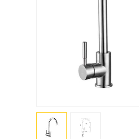
Bo'yoq va lak mahsulotlari
Pena, Kley, Germetiki
Asboblar
Крепеж