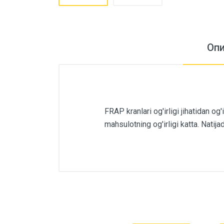
Оп
FRAP kranlari og'irligi jihatidan og
mahsulotning og'irligi katta. Natij
Основные
Артикул
Бренд