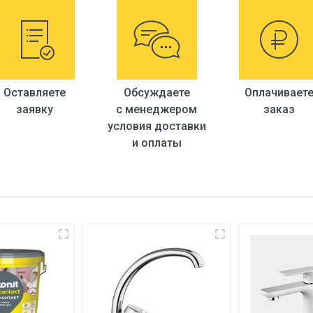
Hitoy
Zanglamas po'latdan
Оставляете
Обсуждаете
Оплачивает
заявку
с менеджером
заказ
условия доставки
и оплаты
М10*1-Г1/2 (45см)
F72-2-5 M22 - ichki rezba
F34101-1 (gayka)
Satin
F51 (35mm)
H899