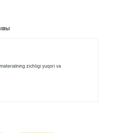
ывы
 materialning zichligi yuqori va