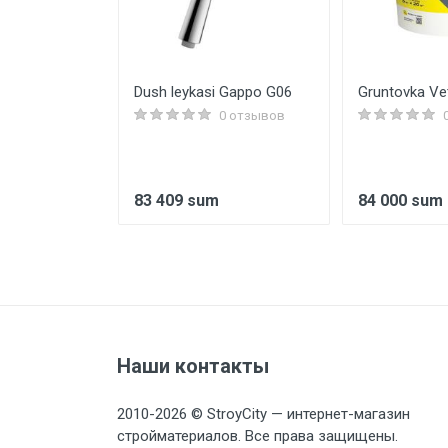
Сибртех
Dush leykasi Gappo G06
Gruntovka Vet
0 отзывов
0 отзывов
83 409 sum
84 000 sum
Наши контакты
2010-2026 © StroyCity — интернет-магазин
стройматериалов. Все права защищены.