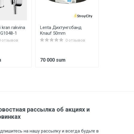
i kran rakvina
Lenta Дихтунгсбанд
Porta-27 Cap
 G1048-1
Knauf 50mm
Veralinga Ma
0 отзывов
0 отзывов
m
70 000 sum
1 070 000 
овостная рассылка об акциях и
овинках
дпишитесь на нашу рассылку и всегда будьте в