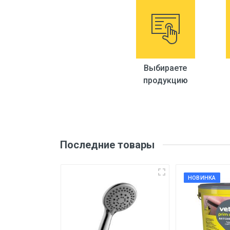
Страна производитель
Qo'shimcha ma'lumot
Material
Выбираете
продукцию
Texnik xususiyatlari
Moslashuvchan shlang
Moslashuvchan truba
Последние товары
O'rnatish turi
Rang
НОВИНКА
Seramika patronlari
To'plam