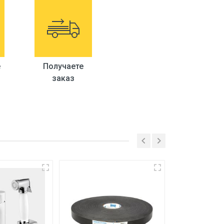
е
Получаете
заказ