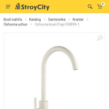
0
Bosh sahifa
Katalog
Santexnika
Kranlar
Oshxona uchun
Oshxona krani Frap F40899-1