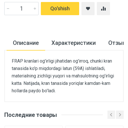
Qo'shish
Описание
Характеристики
Отзыв
FRAP kranlari og'irligi jihatidan og'irroq, chunki kran
tanasida ko'p miqdordagi latun (59A) ishlatiladi,
materialning zichligi yuqori va mahsulotning og'irligi
katta. Natijada, kran tanasida yoriqlar kamdan-kam
hollarda paydo bo'ladi.
Последние товары
Основные