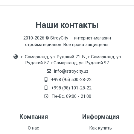
Moslashuvchan shlang
М10*1-Г1/2 (45см)
Наши контакты
O'rnatish turi
F34101-1 (gayka)
2010-2026 © StroyCity — интернет-магазин
стройматериалов. Все права защищены.
Rang
г. Самарканд, ул. Рудакий 71. Б , г.Самарканд, ул.
Oq
Рудакий 57, г.Самарканд, ул. Рудакий 97
Seramika patronlari
info@stroycity.uz
F51 (35mm)
+998 (95) 500-28-22
+998 (98) 101-28-22
To'plam
Пн-Вс. 09:00 - 21:00
H899
Компания
Информация
О нас
Как купить