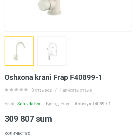
Oshxona krani Frap F40899-1
0 отзывов
/
Написать отзыв
Holati:
Sotuvda bor
Бренд:
Frap
Артикул: f40899-1
309 807 sum
КОЛИЧЕСТВО