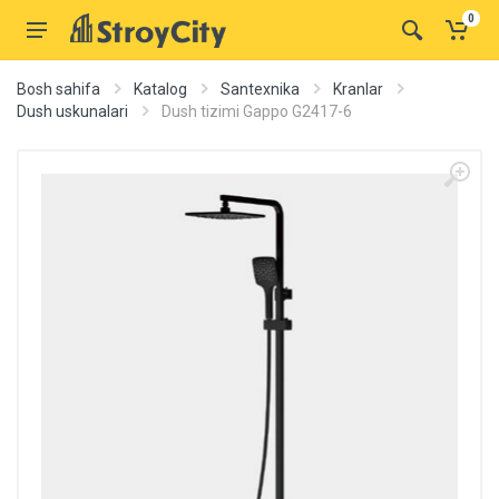
0
Bosh sahifa
Katalog
Santexnika
Kranlar
Dush uskunalari
Dush tizimi Gappo G2417-6