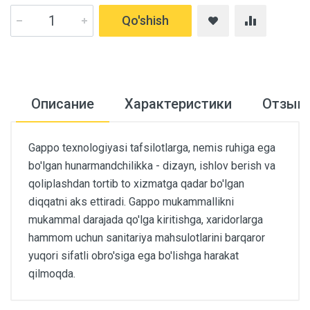
Qo'shish
Описание
Характеристики
Отзыв
Gappo texnologiyasi tafsilotlarga, nemis ruhiga ega
bo'lgan hunarmandchilikka - dizayn, ishlov berish va
qoliplashdan tortib to xizmatga qadar bo'lgan
diqqatni aks ettiradi. Gappo mukammallikni
mukammal darajada qo'lga kiritishga, xaridorlarga
hammom uchun sanitariya mahsulotlarini barqaror
yuqori sifatli obro'siga ega bo'lishga harakat
qilmoqda.