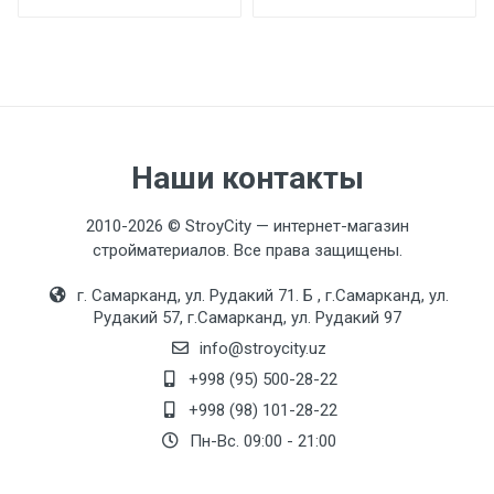
Yomg'iri dush
250x250мм
Qo'shimcha ma'lumot
Наши контакты
Material
Latun
2010-2026 © StroyCity — интернет-магазин
стройматериалов. Все права защищены.
г. Самарканд, ул. Рудакий 71. Б , г.Самарканд, ул.
Texnik xususiyatlari
Рудакий 57, г.Самарканд, ул. Рудакий 97
info@stroycity.uz
Kommutator
G52-6L
+998 (95) 500-28-22
+998 (98) 101-28-22
Leyka
Пн-Вс. 09:00 - 21:00
3 rejim