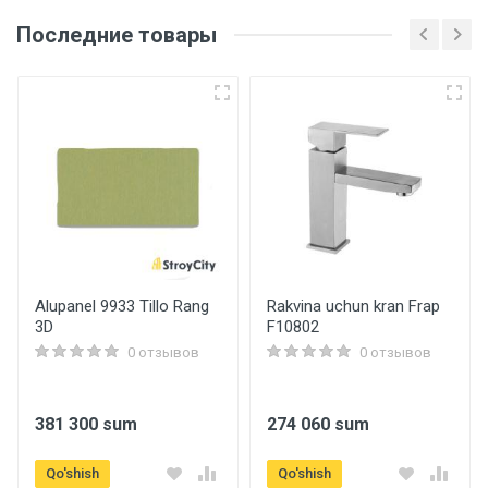
Последние товары
Основные
Артикул
g2417-6
Бренд
Gappo
Страна производитель
Германия
Alupanel 9933 Tillo Rang
Rakvina uchun kran Frap
3D
F10802
Dush tizimlari
0 отзывов
0 отзывов
Eksantrik to'plam
bor
381 300 sum
274 060 sum
Shlang
Qo'shish
Qo'shish
G46-B (1.5м)