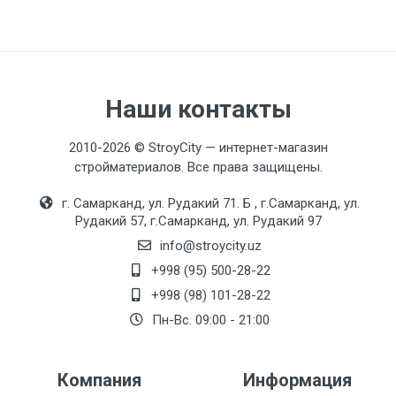
Aerator
G72-3-B M24 - tashqi rezba
Moslashuvchan shlang
Наши контакты
М10*1-Г1/2 (50см)
2010-2026 © StroyCity — интернет-магазин
O'rnatish turi
стройматериалов. Все права защищены.
F34101
г. Самарканд, ул. Рудакий 71. Б , г.Самарканд, ул.
Rang
Рудакий 57, г.Самарканд, ул. Рудакий 97
Qora
info@stroycity.uz
+998 (95) 500-28-22
Seramika patronlari
+998 (98) 101-28-22
G51-6 (35mm)
Пн-Вс. 09:00 - 21:00
To'plam
G17-6
Компания
Информация