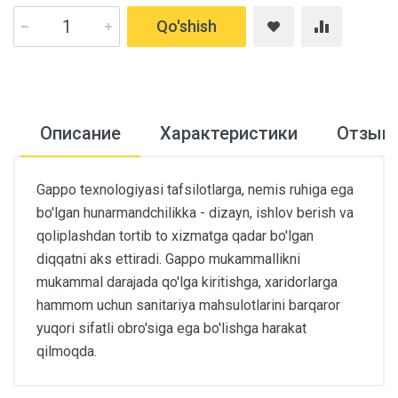
Qo'shish
Описание
Характеристики
Отзыв
Gappo texnologiyasi tafsilotlarga, nemis ruhiga ega
bo'lgan hunarmandchilikka - dizayn, ishlov berish va
qoliplashdan tortib to xizmatga qadar bo'lgan
diqqatni aks ettiradi. Gappo mukammallikni
mukammal darajada qo'lga kiritishga, xaridorlarga
hammom uchun sanitariya mahsulotlarini barqaror
yuqori sifatli obro'siga ega bo'lishga harakat
qilmoqda.