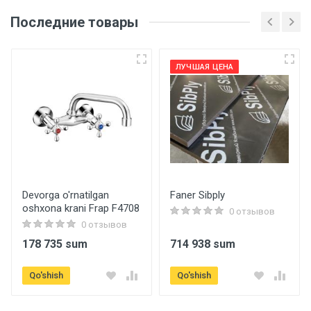
Последние товары
Основные
Артикул
ЛУЧШАЯ ЦЕНА
g1017-62
Бренд
Gappo
Страна производитель
Германия
Devorga o'rnatilgan
Faner Sibply
oshxona krani Frap F4708
Qo'shimcha ma'lumot
0 отзывов
0 отзывов
178 735 sum
714 938 sum
Material
Latun
Qo'shish
Qo'shish
Texnik xususiyatlari