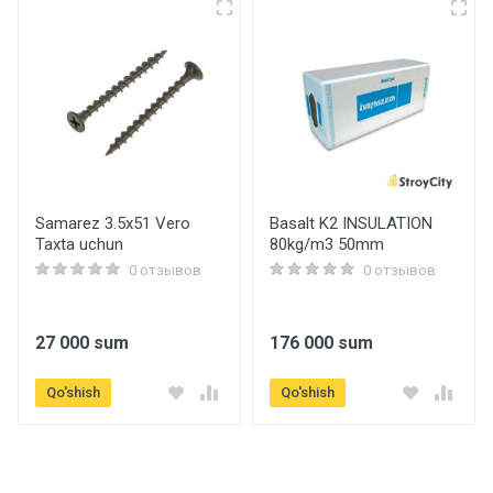
Артикул
f2203
Бренд
Frap
Страна производитель
Rossia
Samarez 3.5x51 Vero
Basalt K2 INSULATION
Taxta uchun
80kg/m3 50mm
Dush tizimlari
0 отзывов
0 отзывов
Eksantrik to'plam
bor
27 000 sum
176 000 sum
Shlang
Qo'shish
Qo'shish
F40 (1.5m)
Qo'shimcha ma'lumot