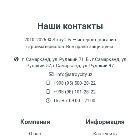
Material
Latun
Наши контакты
Texnik xususiyatlari
2010-2026 © StroyCity — интернет-магазин
стройматериалов. Все права защищены.
Aerator
г. Самарканд, ул. Рудакий 71. Б , г.Самарканд, ул.
F72-1 M24 - tashqi rezba
Рудакий 57, г.Самарканд, ул. Рудакий 97
info@stroycity.uz
Kommutator
F52-6 (-20 shlitslar, 180º)
+998 (95) 500-28-22
+998 (98) 101-28-22
Leyka
Пн-Вс. 09:00 - 21:00
3 rejimli
Moslashuvchan truba
Компания
Информация
F35S (35см)
О нас
Как купить
Rang