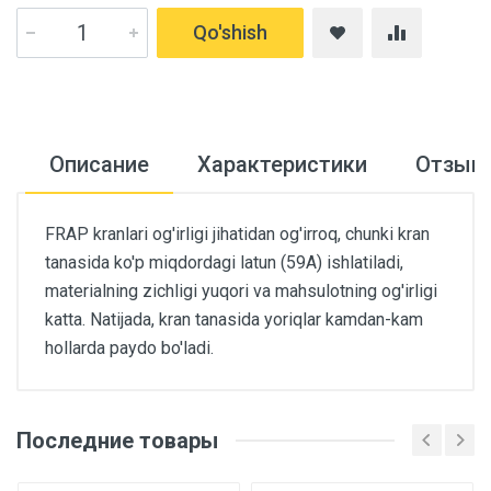
Qo'shish
Описание
Характеристики
Отзыв
FRAP kranlari og'irligi jihatidan og'irroq, chunki kran
tanasida ko'p miqdordagi latun (59A) ishlatiladi,
materialning zichligi yuqori va mahsulotning og'irligi
katta. Natijada, kran tanasida yoriqlar kamdan-kam
hollarda paydo bo'ladi.
Последние товары
Основные