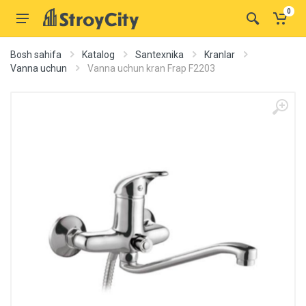
0
Bosh sahifa
Katalog
Santexnika
Kranlar
Vanna uchun
Vanna uchun kran Frap F2203