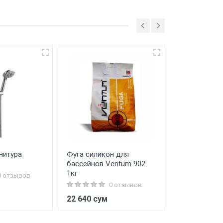
нитура
Фуга силикон для
Алебастр
бассейнов Ventum 902
1кг
0 отзывов
0 отзывов
м
22 640 сум
9 000 сум