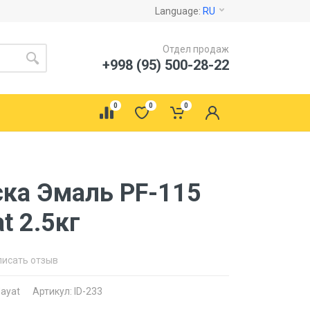
Language:
RU
Отдел продаж
+998 (95) 500-28-22
0
0
0
ска Эмаль PF-115
t 2.5кг
писать отзыв
ayat
Артикул: ID-233