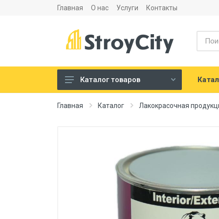
Главная
О нас
Услуги
Контакты
Катал
Каталог товаров
Листовые материалы и
Главная
Каталог
Лакокрасочная продукц
аксессуары
Сухие строительные смеси
Теплоизоляция и
шумоизоляция
Напольные покрытия
Сантехника
Двери