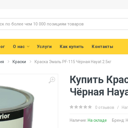
ог
О нас
Услуги
Как купить
Контакты
ия
Краски
Краска Эмаль PF-115 Чёрная Hayat 2.5кг
Купить Кра
Чёрная Haya
0 отзывов
/
На
Наличие:
На складе
Бренд:
H