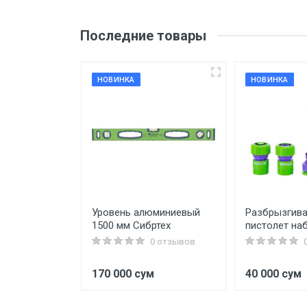
Последние товары
НОВИНКА
НОВИНКА
мм х 90м
Уровень алюминиевый
Разбрызгива
1500 мм Сибртех
пистолет наб
0 отзывов
0 отзывов
170 000 сум
40 000 сум