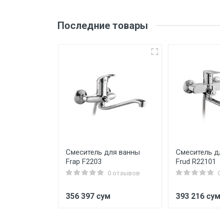
Последние товары
скрытый
Смеситель для ванны
Смеситель д
 плинтус
Frap F2203
Frud R22101
ещение
0 отзывов
0 отзывов
м
356 397 сум
393 216 су