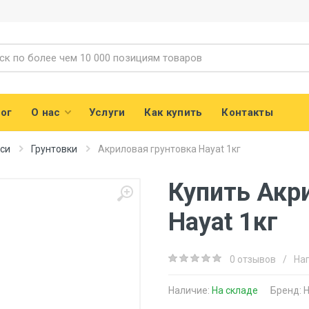
ог
О нас
Услуги
Как купить
Контакты
еси
Грунтовки
Акриловая грунтовка Hayat 1кг
Купить Акр
Hayat 1кг
0 отзывов
/
На
Наличие:
На складе
Бренд:
H