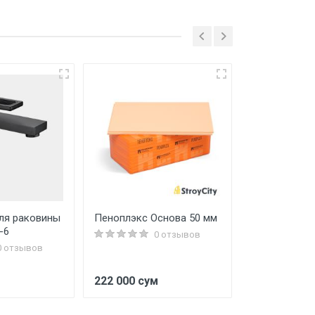
ля раковины
Пеноплэкс Основа 50 мм
Классико-12 
-6
Provence Whi
0 отзывов
0 отзывов
м
222 000 сум
1 887 000 с