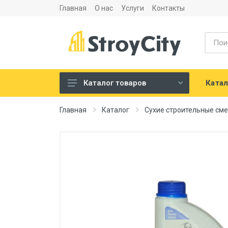
Главная
О нас
Услуги
Контакты
Катал
Каталог товаров
Листовые материалы и
Главная
Каталог
Сухие строительные см
аксессуары
Сухие строительные смеси
Теплоизоляция и
шумоизоляция
Напольные покрытия
Сантехника
Двери