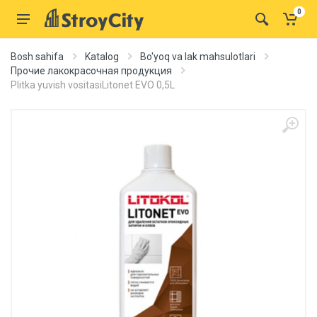
0
Bosh sahifa
Katalog
Bo'yoq va lak mahsulotlari
Прочие лакокрасочная продукция
Plitka yuvish vositasiLitonet EVO 0,5L