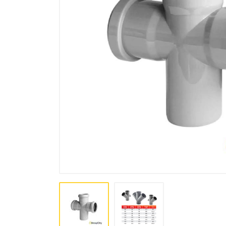
Bo'yoq va lak mahsulotlari
Pena, Kley, Germetiki
Asboblar
Крепеж