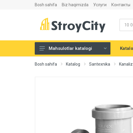
Bosh sahifa
Biz haqimizda
Услуги
Контакты
Katal
Mahsulotlar katalogi
Listovoy materiallar va
Bosh sahifa
Katalog
Santexnika
Kanaliz
aksesuarlari
Сухие строительные смеси
Теплоизоляция и
шумоизоляция
Santexnika
Напольные покрытия
Eshiklar