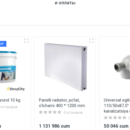
и оплаты
ОР
rund 10 kg
Panelli radiator, po'lat,
Universal egil
o'lchami 400 * 1200 mm
110/50x87,5° 
0 отзывов
kanalizatsiya
0 отзывов
m
1 131 986 sum
50 046 sum