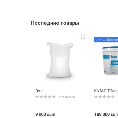
Последние товары
ЛУЧШИЙ ВЫБ
 plastik
Гипс
KNAUF Tifeng
ibrtech 81436
0 отзывов
0 отзывов
9 000 sum
188 000 su