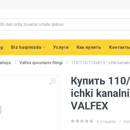
og
Biz haqimizda
Услуги
Как купить
Контакт
atsiya
Valfex quvurlarini fitingi
110/110/110x87,5 ° ichki kanalni
Купить 110/
ichki kanalni
VALFEX
0 отзывов
/
На