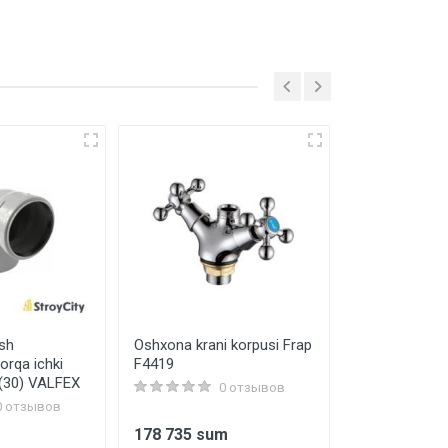
ish
Oshxona krani korpusi Frap
Profil napravl
orqa ichki
F4419
100x40x0,6 
 (30) VALFEX
0 отзывов
0 отзывов
178 735 sum
26 000 sum