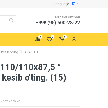
Language:
UZ
Mijozlar Xizmati
+998 (95) 500-28-22
0
0
0
ы
 kesib o'ting. (15) VALFEX
110/110x87,5 °
 kesib o'ting. (15)
писать отзыв