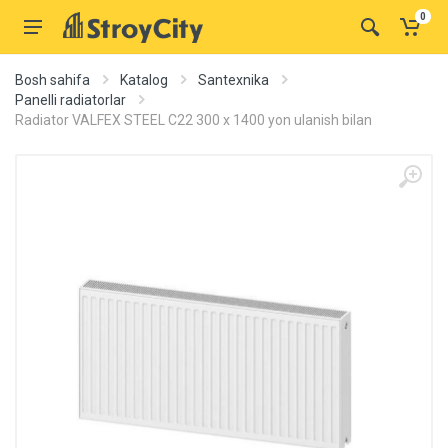
0
Bosh sahifa
Katalog
Santexnika
Panelli radiatorlar
Radiator VALFEX STEEL C22 300 х 1400 yon ulanish bilan