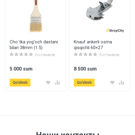
Cho`tka yog'och dastani
Knauf ankerli osma
bilan 38mm (1.5)
qisqichli 60×27
0 отзывов
0 отзывов
5 000 sum
8 500 sum
Qo'shish
Qo'shish