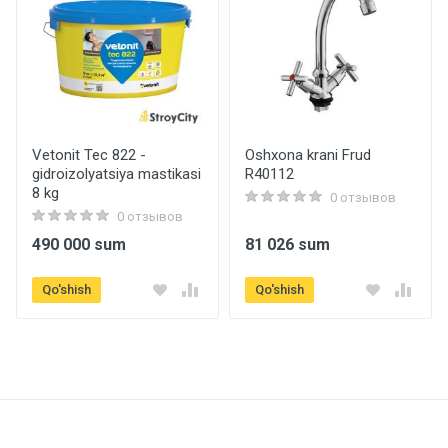
Vetonit Tec 822 -
Oshxona krani Frud
gidroizolyatsiya mastikasi
R40112
8 kg
0 отзывов
0 отзывов
490 000 sum
81 026 sum
Qo'shish
Qo'shish