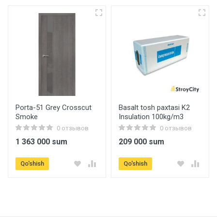
Porta-51 Grey Crosscut
Basalt tosh paxtasi K2
Smoke
Insulation 100kg/m3
0 отзывов
0 отзывов
1 363 000 sum
209 000 sum
Qo'shish
Qo'shish