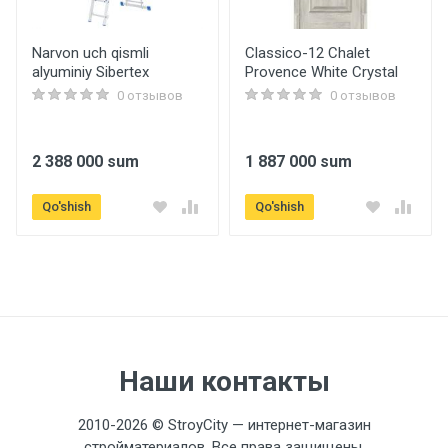
Narvon uch qismli
Classico-12 Chalet
alyuminiy Sibertex
Provence White Crystal
0 отзывов
0 отзывов
2 388 000 sum
1 887 000 sum
Qo'shish
Qo'shish
Наши контакты
2010-2026 © StroyCity — интернет-магазин
стройматериалов. Все права защищены.