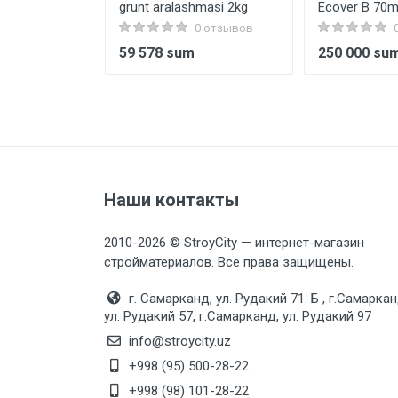
grunt aralashmasi 2kg
Ecover B 70
0 отзывов
0 отзывов
59 578 sum
250 000 su
Наши контакты
2010-2026 © StroyCity — интернет-магазин
стройматериалов. Все права защищены.
г. Самарканд, ул. Рудакий 71. Б , г.Самаркан
ул. Рудакий 57, г.Самарканд, ул. Рудакий 97
info@stroycity.uz
+998 (95) 500-28-22
+998 (98) 101-28-22