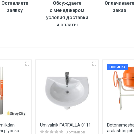
Оставляете
Обсуждаете
Оплачивает
заявку
с менеджером
заказ
условия доставки
и оплаты
НОВИНКА
mlikdan
Umivalnik FARFALLA 0111
Betonamesha
hi plyonka
aralashtirgic
0 отзывов