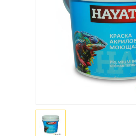
Bo'yoq va lak mahsulotlari
Pena, Kley, Germetiki
Asboblar
Крепеж