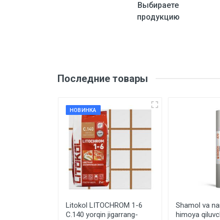
Выбираете
продукцию
Последние товары
НОВИНКА
lyayushiy
Litokol LITOCHROM 1-6
Shamol va na
 0.6mm 3m
C.140 yorqin jigarrang-
himoya qiluvc