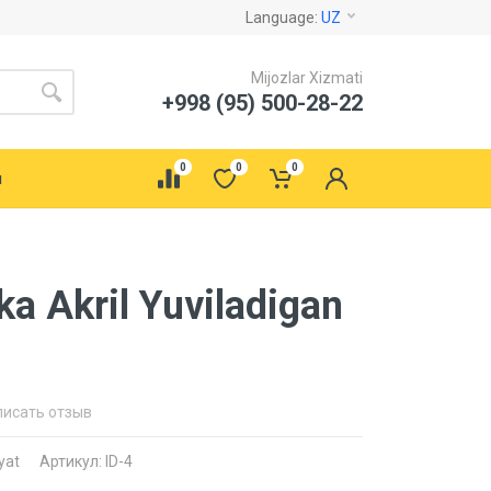
Language:
UZ
Mijozlar Xizmati
+998 (95) 500-28-22
0
0
0
ы
a Akril Yuviladigan
писать отзыв
yat
Артикул: ID-4