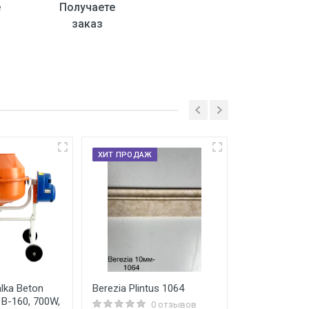
е
Получаете
заказ
ХИТ ПРОДАЖ
lka Beton
Berezia Plintus 1064
Kley PVA (80
h B-160, 700W,
0 отзывов