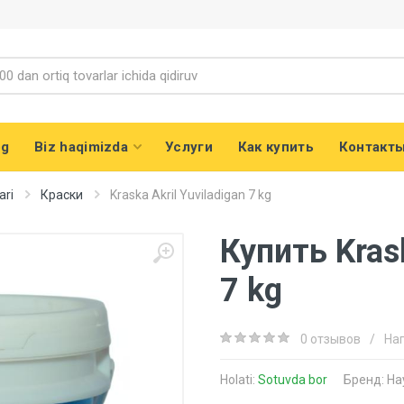
og
Biz haqimizda
Услуги
Как купить
Контакт
ari
Краски
Kraska Akril Yuviladigan 7 kg
Купить Krask
7 kg
0 отзывов
/
На
Holati:
Sotuvda bor
Бренд:
Ha