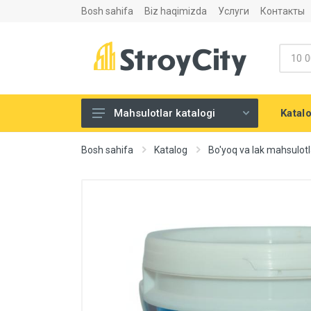
Bosh sahifa
Biz haqimizda
Услуги
Контакты
Katal
Mahsulotlar katalogi
Listovoy materiallar va
Bosh sahifa
Katalog
Bo'yoq va lak mahsulotl
aksesuarlari
Сухие строительные смеси
Теплоизоляция и
шумоизоляция
Santexnika
Напольные покрытия
Eshiklar