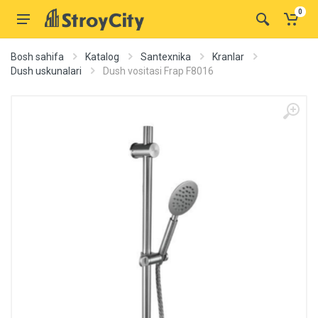
0
Bosh sahifa
Katalog
Santexnika
Kranlar
Dush uskunalari
Dush vositasi Frap F8016