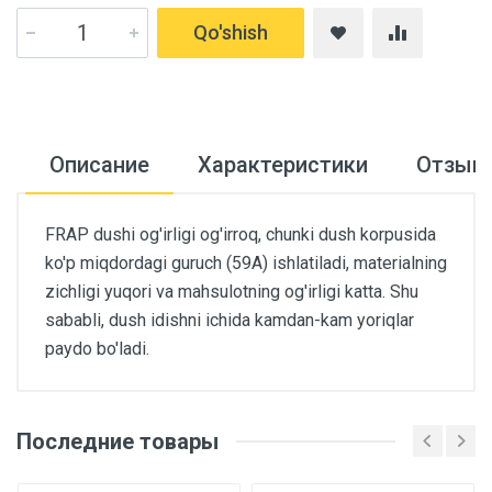
Qo'shish
Описание
Характеристики
Отзыв
FRAP dushi og'irligi og'irroq, chunki dush korpusida
ko'p miqdordagi guruch (59A) ishlatiladi, materialning
zichligi yuqori va mahsulotning og'irligi katta. Shu
sababli, dush idishni ichida kamdan-kam yoriqlar
paydo bo'ladi.
Последние товары
Основные