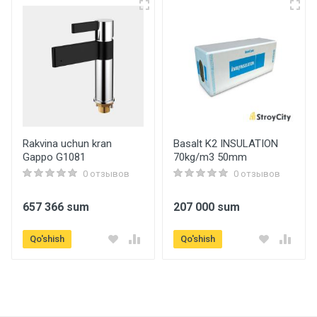
Артикул
f8016
Бренд
Frap
Страна производитель
Hitoy
Rakvina uchun kran
Basalt K2 INSULATION
Gappo G1081
70kg/m3 50mm
Qo'shimcha ma'lumot
0 отзывов
0 отзывов
Material
657 366 sum
207 000 sum
Zanglamas po'latdan
Qo'shish
Qo'shish
Texnik xususiyatlari
To'plam
H19