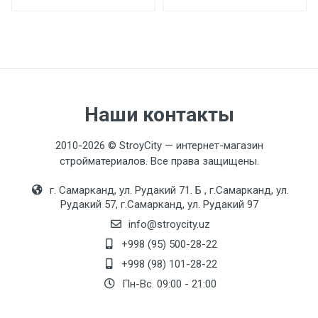
Dush tizimlari
Komplekt
Ekologik toza material Sensorli tugma Isitish oynasi
Наши контакты
Qo'shimcha ma'lumot
2010-2026 © StroyCity — интернет-магазин
стройматериалов. Все права защищены.
Material
г. Самарканд, ул. Рудакий 71. Б , г.Самарканд, ул.
Рамка алюминиевая
Рудакий 57, г.Самарканд, ул. Рудакий 97
info@stroycity.uz
+998 (95) 500-28-22
Texnik xususiyatlari
+998 (98) 101-28-22
To'plam
Пн-Вс. 09:00 - 21:00
G60