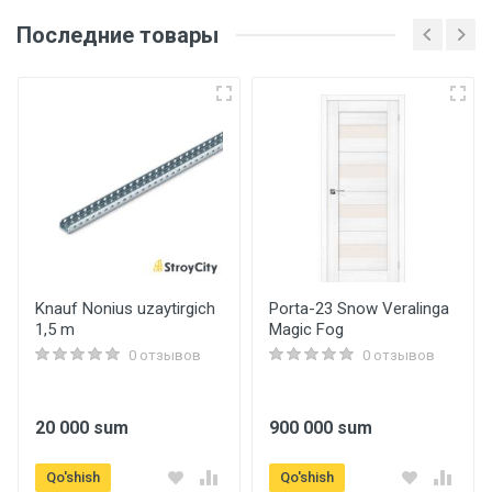
Последние товары
Основные
Артикул
g601
Бренд
Gappo
Страна производитель
Германия
Knauf Nonius uzaytirgich
Porta-23 Snow Veralinga
1,5 m
Magic Fog
Размеры
0 отзывов
0 отзывов
Длина
800 mm.
20 000 sum
900 000 sum
Ширина
Qo'shish
Qo'shish
600 mm.