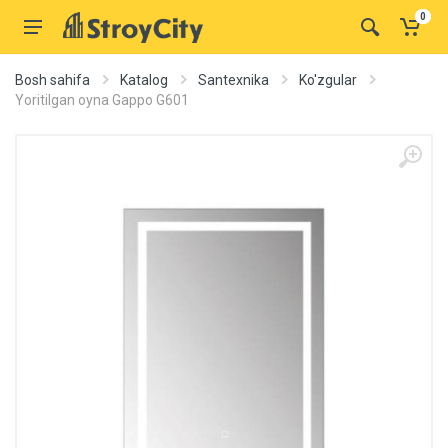
0
Bosh sahifa
Katalog
Santexnika
Ko'zgular
Yoritilgan oyna Gappo G601