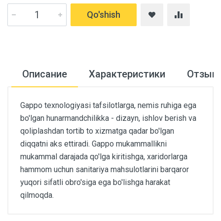
Qo'shish
Описание
Характеристики
Отзыв
Gappo texnologiyasi tafsilotlarga, nemis ruhiga ega
bo'lgan hunarmandchilikka - dizayn, ishlov berish va
qoliplashdan tortib to xizmatga qadar bo'lgan
diqqatni aks ettiradi. Gappo mukammallikni
mukammal darajada qo'lga kiritishga, xaridorlarga
hammom uchun sanitariya mahsulotlarini barqaror
yuqori sifatli obro'siga ega bo'lishga harakat
qilmoqda.