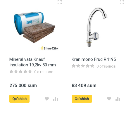
Артикул
f3272
Бренд
Frap
Страна производитель
Rossia
Mineral vata Knauf
Kran mono Frud R4195
Insulation 19,2kv 50 mm
Dush tizimlari
0 отзывов
0 отзывов
Eksantrik to'plam
275 000 sum
83 409 sum
bor
Qo'shish
Qo'shish
Shlang
F43 (1.5m)
Qo'shimcha ma'lumot