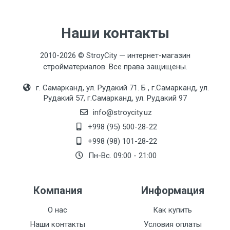
Material
Latun
Наши контакты
2010-2026 © StroyCity — интернет-магазин
Texnik xususiyatlari
стройматериалов. Все права защищены.
г. Самарканд, ул. Рудакий 71. Б , г.Самарканд, ул.
Aerator
Рудакий 57, г.Самарканд, ул. Рудакий 97
F72-1 M24 - tashqi rezba
info@stroycity.uz
Kommutator
+998 (95) 500-28-22
F001 (1 rejimli)
+998 (98) 101-28-22
Пн-Вс. 09:00 - 21:00
Leyka
F52-6 (-20 shlitslar, 180º)
Компания
Информация
Rang
Xrom
О нас
Как купить
Наши контакты
Условия оплаты
Seramika patronlari