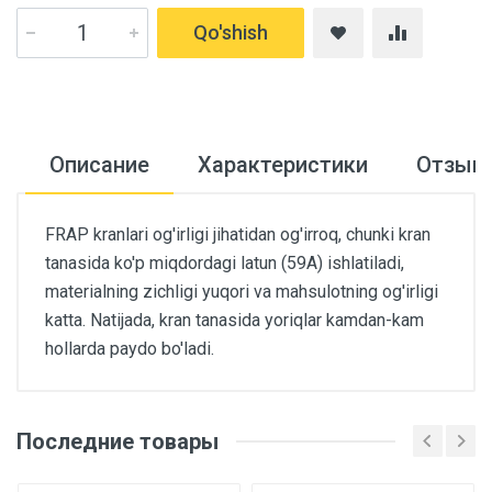
Qo'shish
Описание
Характеристики
Отзыв
FRAP kranlari og'irligi jihatidan og'irroq, chunki kran
tanasida ko'p miqdordagi latun (59A) ishlatiladi,
materialning zichligi yuqori va mahsulotning og'irligi
katta. Natijada, kran tanasida yoriqlar kamdan-kam
hollarda paydo bo'ladi.
Последние товары
Основные