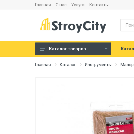
Главная
О нас
Услуги
Контакты
Катал
Каталог товаров
Листовые материалы и
Главная
Каталог
Инструменты
Маляр
аксессуары
Сухие строительные смеси
Теплоизоляция и
шумоизоляция
Напольные покрытия
Сантехника
Двери