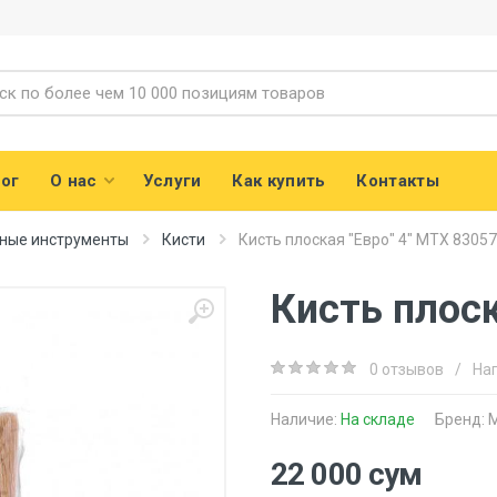
ог
О нас
Услуги
Как купить
Контакты
ные инструменты
Кисти
Кисть плоская "Евро" 4" MTX 83057
Кисть плоск
0 отзывов
/
На
Наличие:
На складе
Бренд:
M
22 000 сум