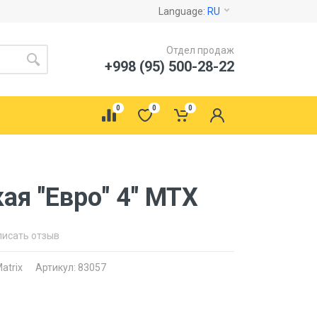
Language:
RU
Отдел продаж
+998 (95) 500-28-22
0
0
0
ая "Евро" 4" MTX
писать отзыв
atrix
Артикул: 83057