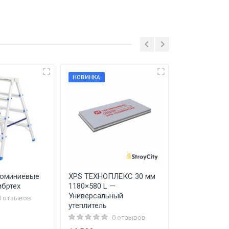
НОВИНКА
люминиевые
XPS ТЕХНОПЛЕКС 30 мм
Смеситель д
ибртех
1180×580 L —
Frap F2236
Универсальный
0 отзывов
утеплитель
0 отзывов