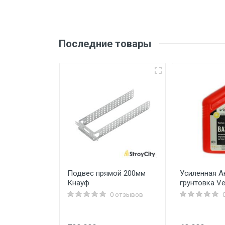
Последние товары
онтурный
Подвес прямой 200мм
Усиленная А
la 46 кВт
Кнауф
грунтовка Ve
0 отзывов
0 отзывов