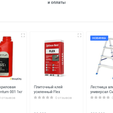
и оплаты
НОВИНКА
криловая
Плиточный клей
Лестница а
ntum 001 1кг
усиленный Flex
универсал С
0 отзывов
0 отзывов