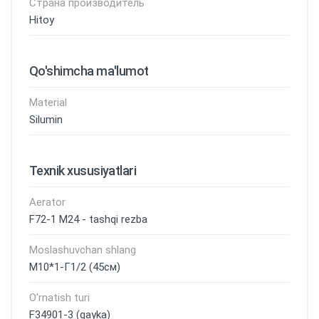
Страна производитель
Hitoy
Qo'shimcha ma'lumot
Material
Silumin
Texnik xususiyatlari
Aerator
F72-1 M24 - tashqi rezba
Moslashuvchan shlang
М10*1-Г1/2 (45см)
O'rnatish turi
F34901-3 (gayka)