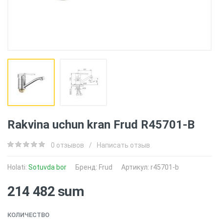
Rakvina uchun kran Frud R45701-B
0 отзывов
/
Написать отзыв
Holati:
Sotuvda bor
Бренд:
Frud
Артикул: r45701-b
214 482 sum
КОЛИЧЕСТВО