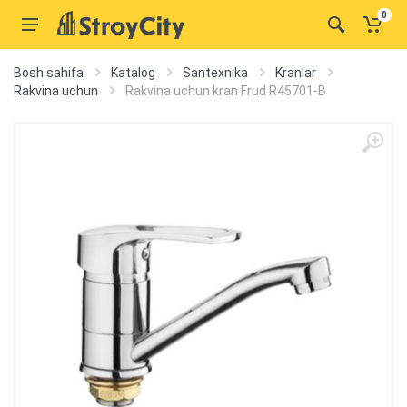
0
Bosh sahifa
Katalog
Santexnika
Kranlar
Rakvina uchun
Rakvina uchun kran Frud R45701-B