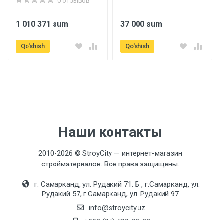
0 отзывов
Длина
1 010 371 sum
37 000 sum
1400 mm.
Qo'shish
Qo'shish
Ширина
100 mm.
Высота
500 mm.
Вес
33 kg.
Наши контакты
2010-2026 © StroyCity — интернет-магазин
Qo'shimcha ma'lumot
стройматериалов. Все права защищены.
Ulanish
г. Самарканд, ул. Рудакий 71. Б , г.Самарканд, ул.
lateral
Рудакий 57, г.Самарканд, ул. Рудакий 97
info@stroycity.uz
Isitish maydoni