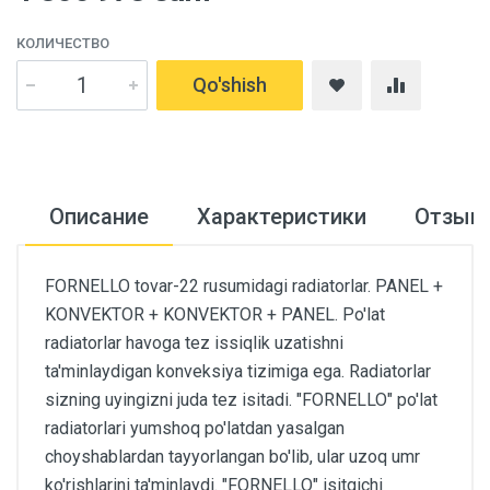
КОЛИЧЕСТВО
Qo'shish
Описание
Характеристики
Отзыв
FORNELLO tovar-22 rusumidagi radiatorlar. PANEL +
KONVEKTOR + KONVEKTOR + PANEL. Po'lat
radiatorlar havoga tez issiqlik uzatishni
ta'minlaydigan konveksiya tizimiga ega. Radiatorlar
sizning uyingizni juda tez isitadi. "FORNELLO" po'lat
radiatorlari yumshoq po'latdan yasalgan
choyshablardan tayyorlangan bo'lib, ular uzoq umr
ko'rishlarini ta'minlaydi. "FORNELLO" isitgichi