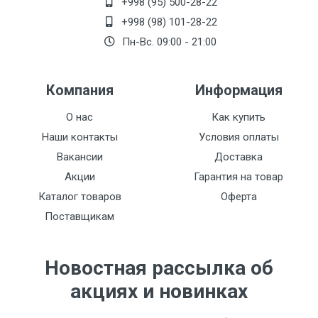
+998 (95) 500-28-22
24.5 kv.m.
+998 (98) 101-28-22
Issiqlik quvvati
Пн-Вс. 09:00 - 21:00
2702 wt
Maksimal harorat
Компания
Информация
120 °C
О нас
Как купить
Maksimal ish bosimi
Наши контакты
Условия оплаты
10 bar
Вакансии
Доставка
Акции
Гарантия на товар
Suv hajmi
Каталог товаров
Оферта
7.14 L
Поставщикам
Turi
22 (ikkita konvektorli ikkita panel)
Новостная рассылка об
акциях и новинках