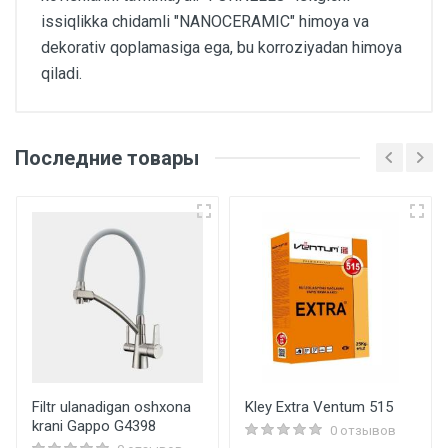
issiqlikka chidamli "NANOCERAMIC" himoya va
dekorativ qoplamasiga ega, bu korroziyadan himoya
qiladi.
Последние товары
Основные
Артикул
ID-463
Бренд
fornello
Страна производитель
Turkiya
Filtr ulanadigan oshxona
Kley Extra Ventum 515
krani Gappo G4398
Размеры
0 отзывов